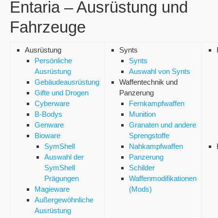
Entaria – Ausrüstung und
Fahrzeuge
Ausrüstung
Synts
Persönliche
Synts
Ausrüstung
Auswahl von Synts
Gebäudeausrüstung
Waffentechnik und
Gifte und Drogen
Panzerung
Cyberware
Fernkampfwaffen
B-Bodys
Munition
Genware
Granaten und andere
Bioware
Sprengstoffe
SymShell
Nahkampfwaffen
Auswahl der
Panzerung
SymShell
Schilder
Prägungen
Waffenmodifikationen
Magieware
(Mods)
Außergewöhnliche
Ausrüstung