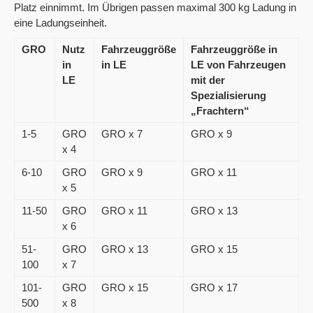
Platz einnimmt. Im Übrigen passen maximal 300 kg Ladung in
eine Ladungseinheit.
GRO
Nutz
Fahrzeuggröße
Fahrzeuggröße in
in
in LE
LE von Fahrzeugen
LE
mit der
Spezialisierung
„Frachtern“
1-5
GRO
GRO x 7
GRO x 9
x 4
6-10
GRO
GRO x 9
GRO x 11
x 5
11-50
GRO
GRO x 11
GRO x 13
x 6
51-
GRO
GRO x 13
GRO x 15
100
x 7
101-
GRO
GRO x 15
GRO x 17
500
x 8