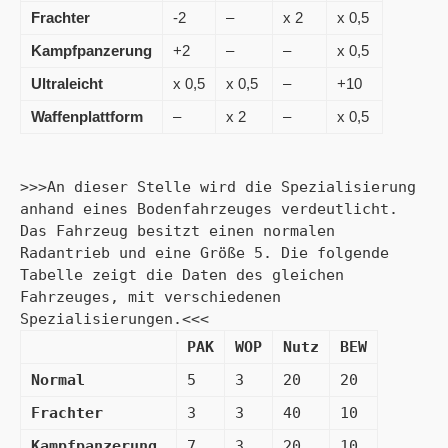
Frachter
-2
–
x 2
x 0,5
Kampfpanzerung
+2
–
–
x 0,5
Ultraleicht
x 0,5
x 0,5
–
+10
Waffenplattform
–
x 2
–
x 0,5
>>>An dieser Stelle wird die Spezialisierung 
anhand eines Bodenfahrzeuges verdeutlicht. 
Das Fahrzeug besitzt einen normalen 
Radantrieb und eine Größe 5. Die folgende 
Tabelle zeigt die Daten des gleichen 
Fahrzeuges, mit verschiedenen 
Spezialisierungen.<<<
PAK
WOP
Nutz
BEW
Normal
5
3
20
20
Frachter
3
3
40
10
Kampfpanzerung
7
3
20
10