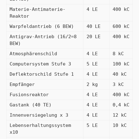
Materie-Antimaterie-
4 LE
400 kC
Reaktor
Warpfeldantrieb (6 BEW)
40 LE
600 kC
Antigrav-Antrieb (16/2=8 
20 LE
400 kC
BEW)
Atmosphärenschild
4 LE
8 kC
Computersystem Stufe 3
5 LE
100 kC
Deflektorschild Stufe 1
4 LE
40 kC
Empfänger
2 kg
3 kC
Fusionsreaktor
4 LE
400 kC
Gastank (40 TE)
4 LE
0,4 kC
Innenversiegelung x 3
4 LE
12 kC
Lebenserhaltungssystem 
5 LE
10 kC
x10