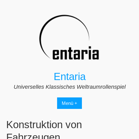
Zum
Inhalt
springen
Entaria
Universelles Klassisches Weltraumrollenspiel
Menü +
Konstruktion von
Fahrzeugen