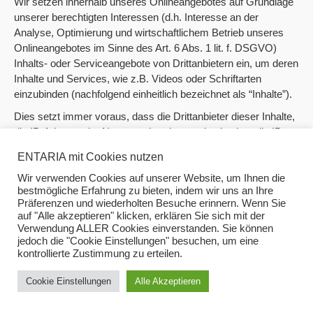
Wir setzen innerhalb unseres Onlineangebotes auf Grundlage
unserer berechtigten Interessen (d.h. Interesse an der
Analyse, Optimierung und wirtschaftlichem Betrieb unseres
Onlineangebotes im Sinne des Art. 6 Abs. 1 lit. f. DSGVO)
Inhalts- oder Serviceangebote von Drittanbietern ein, um deren
Inhalte und Services, wie z.B. Videos oder Schriftarten
einzubinden (nachfolgend einheitlich bezeichnet als “Inhalte”).
Dies setzt immer voraus, dass die Drittanbieter dieser Inhalte,
die IP-Adresse der Nutzer wahrnehmen, da sie ohne die IP-
Adresse die Inhalte nicht an deren Browser senden könnten.
ENTARIA mit Cookies nutzen
Die IP-Adresse ist damit für die Darstellung dieser Inhalte
erforderlich. Wir bemühen uns nur solche Inhalte zu
Wir verwenden Cookies auf unserer Website, um Ihnen die
bestmögliche Erfahrung zu bieten, indem wir uns an Ihre
verwenden, deren jeweilige Anbieter die IP-Adresse lediglich
Präferenzen und wiederholten Besuche erinnern. Wenn Sie
zur Auslieferung der Inhalte verwenden. Drittanbieter können
auf "Alle akzeptieren" klicken, erklären Sie sich mit der
ferner so genannte Pixel-Tags (unsichtbare Grafiken, auch als
Verwendung ALLER Cookies einverstanden. Sie können
„Web Beacons“ bezeichnet) für statistische oder
jedoch die "Cookie Einstellungen" besuchen, um eine
kontrollierte Zustimmung zu erteilen.
Marketingzwecke verwenden. Durch die „Pixel-Tags“ können
Informationen, wie der Besucherverkehr auf den Seiten dieser
Cookie Einstellungen
Alle Akzeptieren
Website ausgewertet werden. Die pseudonymen
Informationen können ferner in Cookies auf dem Gerät der