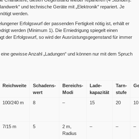
dwerk“ und technische Geräte mit „Elektronik“ repariert. Je
nötigt werden.
ungener Erfolgswurf der passenden Fertigkeit nötig ist, erhält er
rigt werden (Minimum 1). Die Erniedrigung spiegelt einen
ngt der Erfolgswurf, so wird der Ausrüstungsgegenstand für immer
eine gewisse Anzahl „Ladungen“ und können nur mit dem Spruch
Reichweite
Schadens-
Bereichs-
Lade-
Tarn-
Ge
wert
Modi
kapazität
stufe
100/240 m
8
–
15
20
10
7/15 m
5
2 m,
–
–
–
Radius