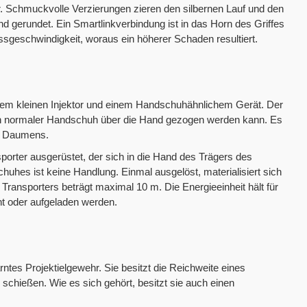
er. Schmuckvolle Verzierungen zieren den silbernen Lauf und den
d gerundet. Ein Smartlinkverbindung ist in das Horn des Griffes
ssgeschwindigkeit, woraus ein höherer Schaden resultiert.
inem kleinen Injektor und einem Handschuhähnlichem Gerät. Der
n normaler Handschuh über die Hand gezogen werden kann. Es
es Daumens.
orter ausgerüstet, der sich in die Hand des Trägers des
uhes ist keine Handlung. Einmal ausgelöst, materialisiert sich
Transporters beträgt maximal 10 m. Die Energieeinheit hält für
t oder aufgeladen werden.
ntes Projektielgewehr. Sie besitzt die Reichweite eines
hießen. Wie es sich gehört, besitzt sie auch einen