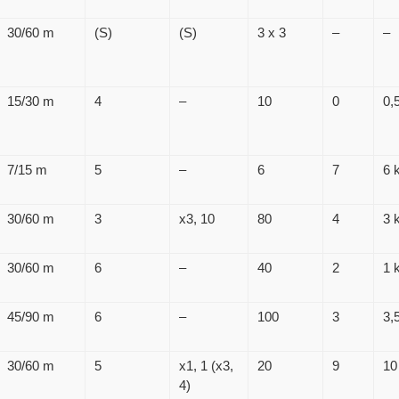
30/60 m
(S)
(S)
3 x 3
–
–
15/30 m
4
–
10
0
0,
7/15 m
5
–
6
7
6 
30/60 m
3
x3, 10
80
4
3 
30/60 m
6
–
40
2
1 
45/90 m
6
–
100
3
3,
30/60 m
5
x1, 1 (x3,
20
9
10
4)