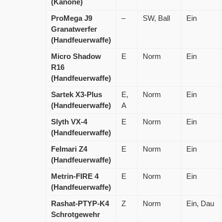
(Kanone)
ProMega J9
–
SW, Ball
Ein
Granatwerfer
(Handfeuerwaffe)
Micro Shadow
E
Norm
Ein
R16
(Handfeuerwaffe)
Sartek X3-Plus
E,
Norm
Ein
(Handfeuerwaffe)
A
Slyth VX-4
E
Norm
Ein
(Handfeuerwaffe)
Felmari Z4
E
Norm
Ein
(Handfeuerwaffe)
Metrin-FIRE 4
E
Norm
Ein
(Handfeuerwaffe)
Rashat-PTYP-K4
Z
Norm
Ein, Dau
Schrotgewehr