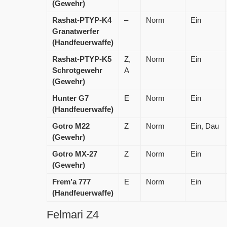
(Gewehr)
Rashat-PTYP-K4
–
Norm
Ein
Granatwerfer
(Handfeuerwaffe)
Rashat-PTYP-K5
Z,
Norm
Ein
Schrotgewehr
A
(Gewehr)
Hunter G7
E
Norm
Ein
(Handfeuerwaffe)
Gotro M22
Z
Norm
Ein, Dau
(Gewehr)
Gotro MX-27
Z
Norm
Ein
(Gewehr)
Frem’a 777
E
Norm
Ein
(Handfeuerwaffe)
Felmari Z4