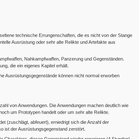
eltene technische Errungenschaften, die es nicht von der Stange
telle Ausrüstung oder sehr alte Relikte und Artefakte aus
rnkampfwaffen, Nahkampfwaffen, Panzerung und Gegenständen.
ng, die ein eigenes Kapitel erhält.
lche Ausrüstungsgegenstände können nicht normal erworben
Anzahl von Anwendungen. Die Anwendungen machen deutlich wie
h noch um Prototypen handelt oder um sehr alte Relikte.
 (zuschlägt, abfeuert), erniedrigt sich die Anzahl der
o ist der Ausrüstungsgegenstand zerstört.
ie Charaktere, diesen Gegenstand wieder reparieren (4 Stunden).