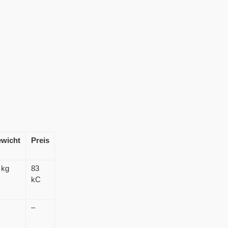
wicht
Preis
 kg
83
kC
–