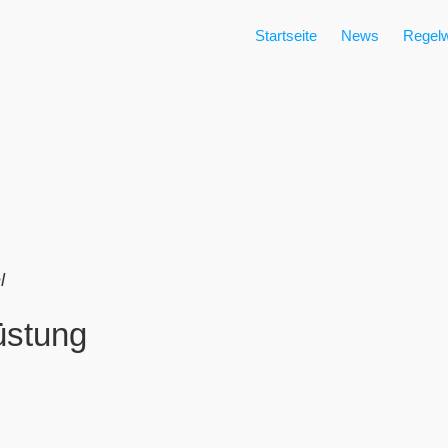
Startseite
News
Regelw
l
üstung