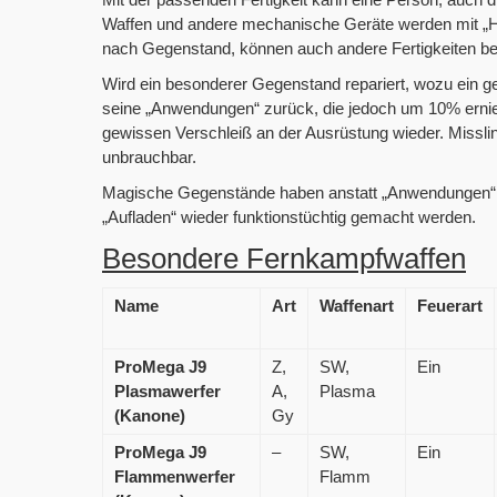
Waffen und andere mechanische Geräte werden mit „Han
nach Gegenstand, können auch andere Fertigkeiten be
Wird ein besonderer Gegenstand repariert, wozu ein gel
seine „Anwendungen“ zurück, die jedoch um 10% ernied
gewissen Verschleiß an der Ausrüstung wieder. Missli
unbrauchbar.
Magische Gegenstände haben anstatt „Anwendungen“ 
„Aufladen“ wieder funktionstüchtig gemacht werden.
Besondere Fernkampfwaffen
Name
Art
Waffenart
Feuerart
ProMega J9
Z,
SW,
Ein
Plasmawerfer
A,
Plasma
(Kanone)
Gy
ProMega J9
–
SW,
Ein
Flammenwerfer
Flamm