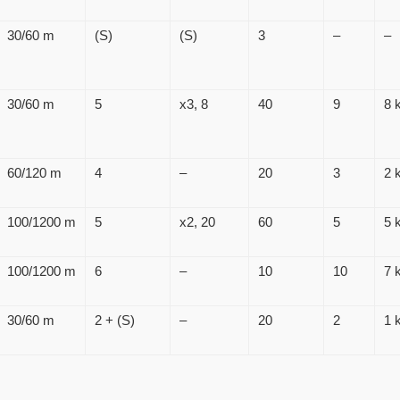
30/60 m
(S)
(S)
3
–
–
30/60 m
5
x3, 8
40
9
8 
60/120 m
4
–
20
3
2 
100/1200 m
5
x2, 20
60
5
5 
100/1200 m
6
–
10
10
7 
30/60 m
2 + (S)
–
20
2
1 