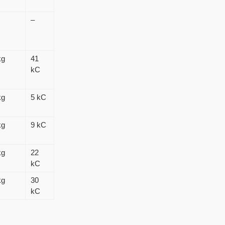
–
kg
41
kC
kg
5 kC
kg
9 kC
kg
22
kC
kg
30
kC