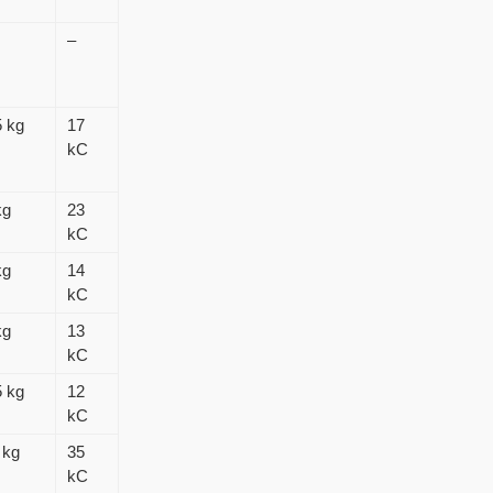
–
5 kg
17
kC
kg
23
kC
kg
14
kC
kg
13
kC
5 kg
12
kC
 kg
35
kC