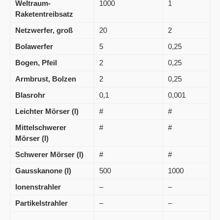
Weltraum-
1000
1
Raketentreibsatz
Netzwerfer, groß
20
2
Bolawerfer
5
0,25
Bogen, Pfeil
2
0,25
Armbrust, Bolzen
2
0,25
Blasrohr
0,1
0,001
Leichter Mörser (I)
#
#
Mittelschwerer
#
#
Mörser (I)
Schwerer Mörser (I)
#
#
Gausskanone (I)
500
1000
Ionenstrahler
–
–
Partikelstrahler
–
–