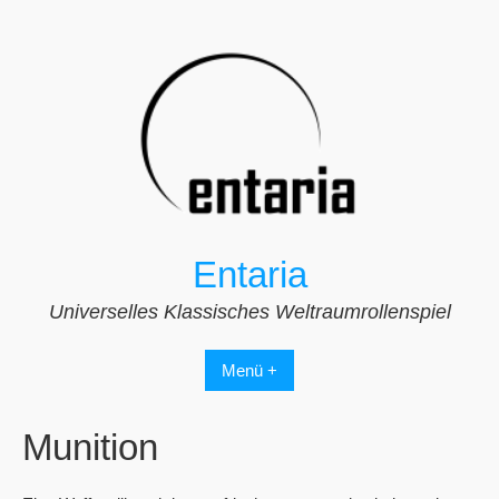
Zum
Inhalt
springen
Entaria
Universelles Klassisches Weltraumrollenspiel
Menü +
Munition