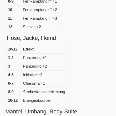
8-9
Fernkampfangriff +1
10
Fernkampfangriff +2
11
Fernkampfangriff +3
12
Stehlen +2
Hose, Jacke, Hemd
1w12
Effekt
1-2
Panzerung +1
3
Panzerung +2
4-5
Initiative +2
6-7
Charisma +1
8-9
Stroboskopbeschichtung
10-12
Energieabsorber
Mantel, Umhang, Body-Suite