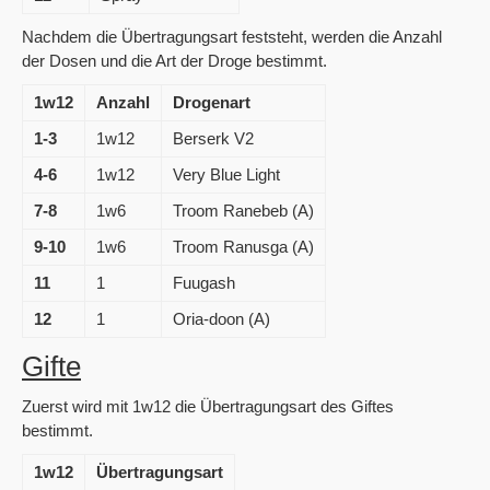
Nachdem die Übertragungsart feststeht, werden die Anzahl
der Dosen und die Art der Droge bestimmt.
1w12
Anzahl
Drogenart
1-3
1w12
Berserk V2
4-6
1w12
Very Blue Light
7-8
1w6
Troom Ranebeb (A)
9-10
1w6
Troom Ranusga (A)
11
1
Fuugash
12
1
Oria-doon (A)
Gifte
Zuerst wird mit 1w12 die Übertragungsart des Giftes
bestimmt.
1w12
Übertragungsart