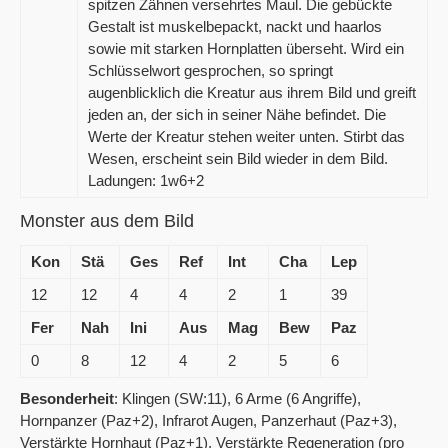
spitzen Zähnen versehrtes Maul. Die gebückte
Gestalt ist muskelbepackt, nackt und haarlos
sowie mit starken Hornplatten überseht. Wird ein
Schlüsselwort gesprochen, so springt
augenblicklich die Kreatur aus ihrem Bild und greift
jeden an, der sich in seiner Nähe befindet. Die
Werte der Kreatur stehen weiter unten. Stirbt das
Wesen, erscheint sein Bild wieder in dem Bild.
Ladungen: 1w6+2
Monster aus dem Bild
Kon
Stä
Ges
Ref
Int
Cha
Lep
12
12
4
4
2
1
39
Fer
Nah
Ini
Aus
Mag
Bew
Paz
0
8
12
4
2
5
6
Besonderheit
: Klingen (SW:11), 6 Arme (6 Angriffe),
Hornpanzer (Paz+2), Infrarot Augen, Panzerhaut (Paz+3),
Verstärkte Hornhaut (Paz+1), Verstärkte Regeneration (pro