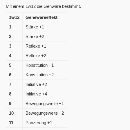
Mit einem 1w12 die Genware bestimmt.
1w12
Genewareeffekt
1
Stärke +1
2
Stärke +2
3
Reflexe +1
4
Reflexe +2
5
Konstitution +1
6
Konstitution +2
7
Initiative +2
8
Initiative +4
9
Bewegungsweite +1
10
Bewegungsweite +2
11
Panzerung +1