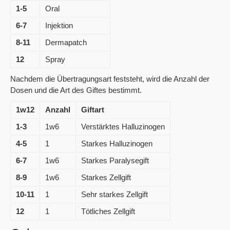
1-5
Oral
6-7
Injektion
8-11
Dermapatch
12
Spray
Nachdem die Übertragungsart feststeht, wird die Anzahl der
Dosen und die Art des Giftes bestimmt.
1w12
Anzahl
Giftart
1-3
1w6
Verstärktes Halluzinogen
4-5
1
Starkes Halluzinogen
6-7
1w6
Starkes Paralysegift
8-9
1w6
Starkes Zellgift
10-11
1
Sehr starkes Zellgift
12
1
Tötliches Zellgift