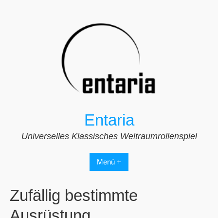
Zum
Inhalt
springen
Entaria
Universelles Klassisches Weltraumrollenspiel
Menü +
Zufällig bestimmte
Ausrüstung