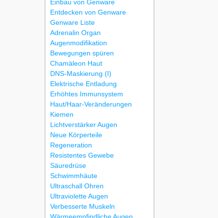
Einbau von Genware
Entdecken von Genware
Genware Liste
Adrenalin Organ
Augenmodifikation
Bewegungen spüren
Chamäleon Haut
DNS-Maskierung (I)
Elektrische Entladung
Erhöhtes Immunsystem
Haut/Haar-Veränderungen
Kiemen
Lichtverstärker Augen
Neue Körperteile
Regeneration
Resistentes Gewebe
Säuredrüse
Schwimmhäute
Ultraschall Ohren
Ultraviolette Augen
Verbesserte Muskeln
Wärmeempfindliche Augen