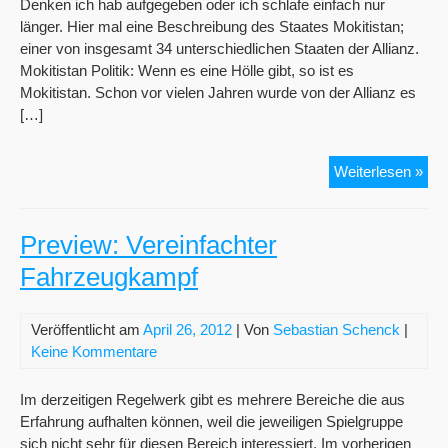
Denken ich hab aufgegeben oder ich schlafe einfach nur
länger. Hier mal eine Beschreibung des Staates Mokitistan;
einer von insgesamt 34 unterschiedlichen Staaten der Allianz.
Mokitistan Politik: Wenn es eine Hölle gibt, so ist es
Mokitistan. Schon vor vielen Jahren wurde von der Allianz es
[…]
Pre
Weiterlesen »
Bes
des
Sta
Preview: Vereinfachter
Mok
Fahrzeugkampf
Veröffentlicht am
April 26, 2012
| Von
Sebastian Schenck
|
Keine Kommentare
Im derzeitigen Regelwerk gibt es mehrere Bereiche die aus
Erfahrung aufhalten können, weil die jeweiligen Spielgruppe
sich nicht sehr für diesen Bereich interessiert. Im vorherigen