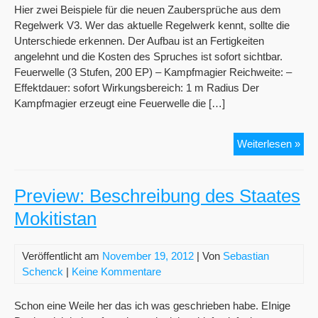
Hier zwei Beispiele für die neuen Zaubersprüche aus dem
Regelwerk V3. Wer das aktuelle Regelwerk kennt, sollte die
Unterschiede erkennen. Der Aufbau ist an Fertigkeiten
angelehnt und die Kosten des Spruches ist sofort sichtbar.
Feuerwelle (3 Stufen, 200 EP) – Kampfmagier Reichweite: –
Effektdauer: sofort Wirkungsbereich: 1 m Radius Der
Kampfmagier erzeugt eine Feuerwelle die […]
Pre
Weiterlesen »
Zau
aus
de
Preview: Beschreibung des Staates
neu
Mokitistan
Reg
Veröffentlicht am
November 19, 2012
| Von
Sebastian
Schenck
|
Keine Kommentare
Schon eine Weile her das ich was geschrieben habe. EInige