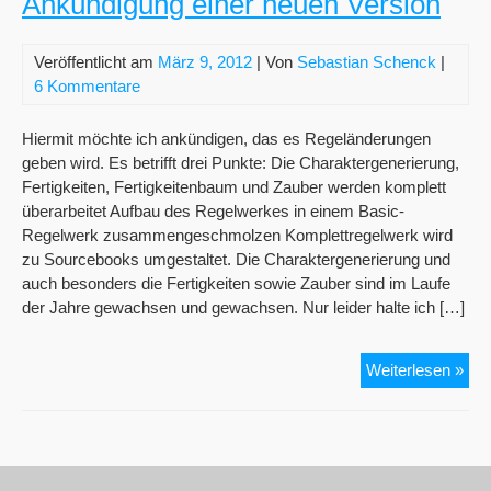
Ankündigung einer neuen Version
Veröffentlicht am
März 9, 2012
| Von
Sebastian Schenck
|
6 Kommentare
Hiermit möchte ich ankündigen, das es Regeländerungen
geben wird. Es betrifft drei Punkte: Die Charaktergenerierung,
Fertigkeiten, Fertigkeitenbaum und Zauber werden komplett
überarbeitet Aufbau des Regelwerkes in einem Basic-
Regelwerk zusammengeschmolzen Komplettregelwerk wird
zu Sourcebooks umgestaltet. Die Charaktergenerierung und
auch besonders die Fertigkeiten sowie Zauber sind im Laufe
der Jahre gewachsen und gewachsen. Nur leider halte ich […]
Ank
Weiterlesen »
eine
neu
Ver