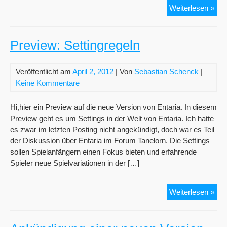
Pre
Weiterlesen »
Auft
des
Reg
Preview: Settingregeln
Veröffentlicht am
April 2, 2012
| Von
Sebastian Schenck
|
Keine Kommentare
Hi,hier ein Preview auf die neue Version von Entaria. In diesem
Preview geht es um Settings in der Welt von Entaria. Ich hatte
es zwar im letzten Posting nicht angekündigt, doch war es Teil
der Diskussion über Entaria im Forum Tanelorn. Die Settings
sollen Spielanfängern einen Fokus bieten und erfahrende
Spieler neue Spielvariationen in der […]
Pre
Weiterlesen »
Set