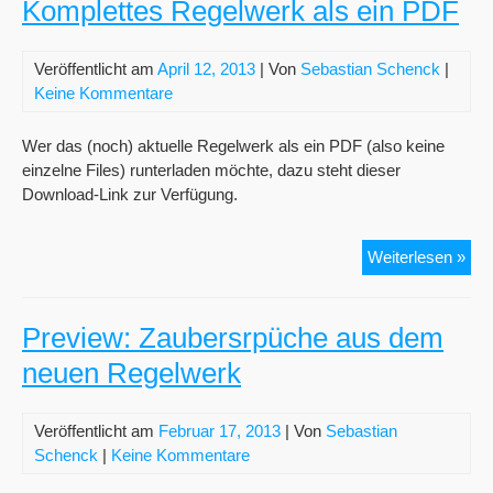
Komplettes Regelwerk als ein PDF
Veröffentlicht am
April 12, 2013
| Von
Sebastian Schenck
|
Keine Kommentare
Wer das (noch) aktuelle Regelwerk als ein PDF (also keine
einzelne Files) runterladen möchte, dazu steht dieser
Download-Link zur Verfügung.
Kom
Weiterlesen »
Reg
als
ein
Preview: Zaubersrpüche aus dem
PD
neuen Regelwerk
Veröffentlicht am
Februar 17, 2013
| Von
Sebastian
Schenck
|
Keine Kommentare