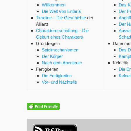
Willkommen
Das K
Die Welt von Entaria
Der F
Timeline – Die Geschichte
der
Angrif
Allianz
Der N
Charaktererschaffung – Die
Auswir
Geburt eines Charakters
Schad
Grundregeln
Datenras
Spielmechanismen
Das D
Der Körper
Kampf
Nach dem Abenteuer
Kelnetik
Fertigkeiten
Die En
Die Fertigkeiten
Kelnet
Vor- und Nachteile