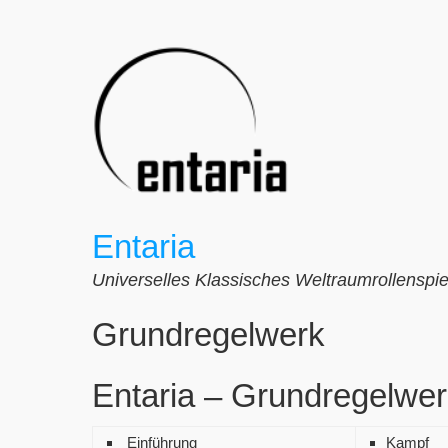
Zum
Inhalt
springen
Entaria
Universelles Klassisches Weltraumrollenspie
Grundregelwerk
Entaria – Grundregelwe
Einführung
Kampf