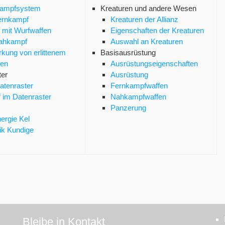
ampfsystem
Kreaturen und andere Wesen
ernkampf
Kreaturen der Allianz
f mit Wurfwaffen
Eigenschaften der Kreaturen
ahkampf
Auswahl an Kreaturen
kung von erlittenem
Basisausrüstung
en
Ausrüstungseigenschaften
ter
Ausrüstung
atenraster
Fernkampfwaffen
 im Datenraster
Nahkampfwaffen
Panzerung
ergie Kel
ik Kundige
Bleibe in Kontakt