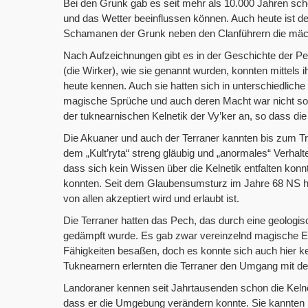
Bei den Grunk gab es seit mehr als 10.000 Jahren sch
und das Wetter beeinflussen können. Auch heute ist d
Schamanen der Grunk neben den Clanführern die mäch
Nach Aufzeichnungen gibt es in der Geschichte der P
(die Wirker), wie sie genannt wurden, konnten mittels 
heute kennen. Auch sie hatten sich in unterschiedliche 
magische Sprüche und auch deren Macht war nicht so 
der tuknearnischen Kelnetik der Vy’ker an, so dass d
Die Akuaner und auch der Terraner kannten bis zum Tr
dem „Kult’ryta“ streng gläubig und „anormales“ Verhal
dass sich kein Wissen über die Kelnetik entfalten kon
konnten. Seit dem Glaubensumsturz im Jahre 68 NS hat
von allen akzeptiert wird und erlaubt ist.
Die Terraner hatten das Pech, das durch eine geologi
gedämpft wurde. Es gab zwar vereinzelnd magische Er
Fähigkeiten besaßen, doch es konnte sich auch hier ke
Tuknearnern erlernten die Terraner den Umgang mit der
Landoraner kennen seit Jahrtausenden schon die Kelnet
dass er die Umgebung verändern konnte. Sie kannten n