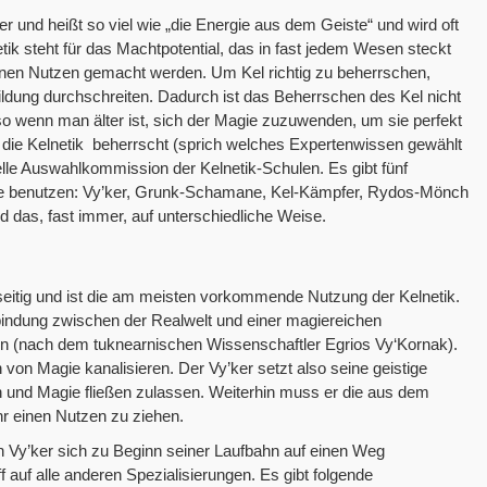
und heißt so viel wie „die Energie aus dem Geiste“ und wird oft
ik steht für das Machtpotential, das in fast jedem Wesen steckt
inen Nutzen gemacht werden. Um Kel richtig zu beherrschen,
ldung durchschreiten. Dadurch ist das Beherrschen des Kel nicht
so wenn man älter ist, sich der Magie zuzuwenden, um sie perfekt
 die Kelnetik beherrscht (sprich welches Expertenwissen gewählt
lle Auswahlkommission der Kelnetik-Schulen. Es gibt fünf
ie benutzen: Vy’ker, Grunk-Schamane, Kel-Kämpfer, Rydos-Mönch
d das, fast immer, auf unterschiedliche Weise.
elseitig und ist die am meisten vorkommende Nutzung der Kelnetik.
bindung zwischen der Realwelt und einer magiereichen
en (nach dem tuknearnischen Wissenschaftler Egrios Vy‘Kornak).
on Magie kanalisieren. Der Vy’ker setzt also seine geistige
n und Magie fließen zulassen. Weiterhin muss er die aus dem
 einen Nutzen zu ziehen.
ein Vy’ker sich zu Beginn seiner Laufbahn auf einen Weg
ff auf alle anderen Spezialisierungen. Es gibt folgende