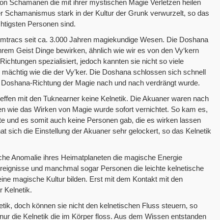
on Schamanen die mit ihrer mystischen Magie Verletzen heilen
er Schamanismus stark in der Kultur der Grunk verwurzelt, so das
tigsten Personen sind.
emtracs seit ca. 3.000 Jahren magiekundige Wesen. Die Doshana
ihrem Geist Dinge bewirken, ähnlich wie wir es von den Vy‘kern
Richtungen spezialisiert, jedoch kannten sie nicht so viele
mächtig wie die der Vy’ker. Die Doshana schlossen sich schnell
ie Doshana-Richtung der Magie nach und nach verdrängt wurde.
effen mit den Tuknearner keine Kelnetik. Die Akuaner waren nach
ten wie das Wirken von Magie wurde sofort vernichtet. So kam es,
nte und es somit auch keine Personen gab, die es wirken lassen
 sich die Einstellung der Akuaner sehr gelockert, so das Kelnetik
sche Anomalie ihres Heimatplaneten die magische Energie
eignisse und manchmal sogar Personen die leichte kelnetische
ine magische Kultur bilden. Erst mit dem Kontakt mit den
 Kelnetik.
ik, doch können sie nicht den kelnetischen Fluss steuern, so
ur die Kelnetik die im Körper floss. Aus dem Wissen entstanden