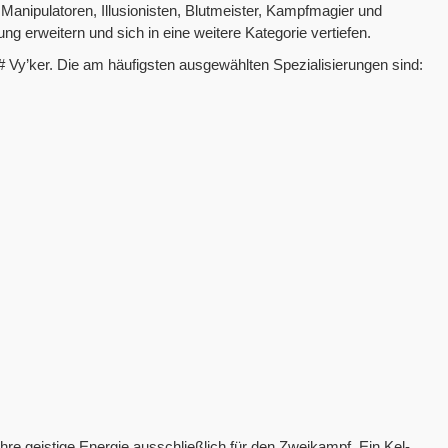
Manipulatoren, Illusionisten, Blutmeister, Kampfmagier und
ng erweitern und sich in eine weitere Kategorie vertiefen.
### Vy’ker. Die am häufigsten ausgewählten Spezialisierungen sind:
hre geistige Energie ausschließlich für den Zweikampf. Ein Kel-