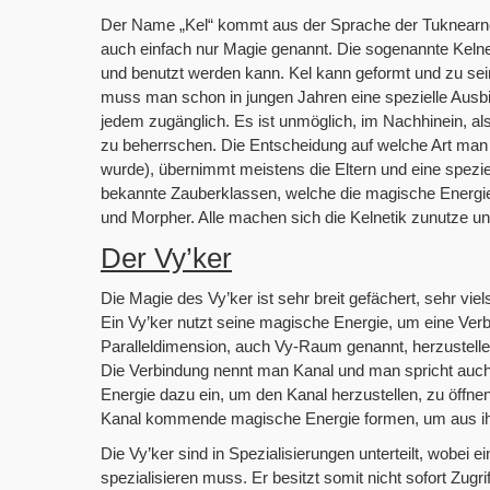
Der Name „Kel“ kommt aus der Sprache der Tuknearner 
auch einfach nur Magie genannt. Die sogenannte Kelnet
und benutzt werden kann. Kel kann geformt und zu se
muss man schon in jungen Jahren eine spezielle Ausbi
jedem zugänglich. Es ist unmöglich, im Nachhinein, al
zu beherrschen. Die Entscheidung auf welche Art man
wurde), übernimmt meistens die Eltern und eine spezie
bekannte Zauberklassen, welche die magische Energ
und Morpher. Alle machen sich die Kelnetik zunutze un
Der Vy’ker
Die Magie des Vy’ker ist sehr breit gefächert, sehr vi
Ein Vy’ker nutzt seine magische Energie, um eine Ver
Paralleldimension, auch Vy-Raum genannt, herzustell
Die Verbindung nennt man Kanal und man spricht auch v
Energie dazu ein, um den Kanal herzustellen, zu öffne
Kanal kommende magische Energie formen, um aus ihr
Die Vy’ker sind in Spezialisierungen unterteilt, wobei 
spezialisieren muss. Er besitzt somit nicht sofort Zugri