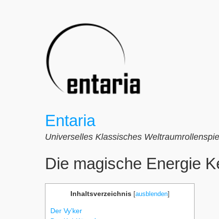
Zum
Inhalt
springen
Entaria
Universelles Klassisches Weltraumrollenspie
Die magische Energie K
Inhaltsverzeichnis
[
ausblenden
]
Der Vy’ker