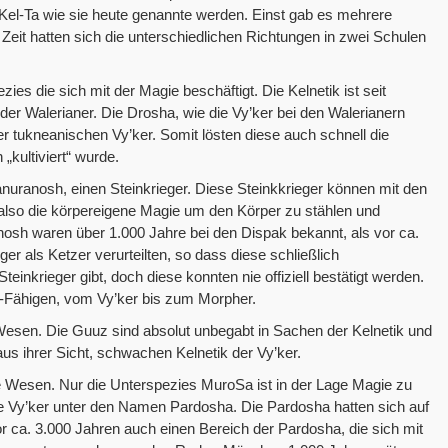
 Kel-Ta wie sie heute genannte werden. Einst gab es mehrere
Zeit hatten sich die unterschiedlichen Richtungen in zwei Schulen
ezies die sich mit der Magie beschäftigt. Die Kelnetik ist seit
 der Walerianer. Die Drosha, wie die Vy’ker bei den Walerianern
r tukneanischen Vy’ker. Somit lösten diese auch schnell die
„kultiviert“ wurde.
nuranosh, einen Steinkrieger. Diese Steinkkrieger können mit den
also die körpereigene Magie um den Körper zu stählen und
sh waren über 1.000 Jahre bei den Dispak bekannt, als vor ca.
r als Ketzer verurteilten, so dass diese schließlich
inkrieger gibt, doch diese konnten nie offiziell bestätigt werden.
el-Fähigen, vom Vy’ker bis zum Morpher.
esen. Die Guuz sind absolut unbegabt in Sachen der Kelnetik und
aus ihrer Sicht, schwachen Kelnetik der Vy’ker.
e Wesen. Nur die Unterspezies MuroSa ist in der Lage Magie zu
ie Vy’ker unter den Namen Pardosha. Die Pardosha hatten sich auf
or ca. 3.000 Jahren auch einen Bereich der Pardosha, die sich mit