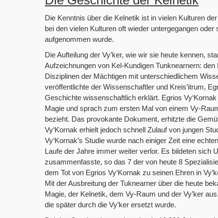
Die Geschichte der Kelnetik
Die Kenntnis über die Kelnetik ist in vielen Kulturen d
bei den vielen Kulturen oft wieder untergegangen oder
aufgenommen wurde.
Die Aufteilung der Vy’ker, wie wir sie heute kennen, 
Aufzeichnungen von Kel-Kundigen Tunknearnern: den Kr
Disziplinen der Mächtigen mit unterschiedlichem Wiss
veröffentlichte der Wissenschaftler und Kreis’itrum, E
Geschichte wissenschaftlich erklärt. Egrios Vy‘Kornak
Magie und sprach zum ersten Mal von einem Vy-Raum, 
bezieht. Das provokante Dokument, erhitzte die Gemü
Vy‘Kornak erhielt jedoch schnell Zulauf von jungen St
Vy‘Kornak’s Studie wurde nach einiger Zeit eine echten
Laufe der Jahre immer weiter verlor. Es bildeten sich U
zusammenfasste, so das 7 der von heute 8 Spezialisi
dem Tot von Egrios Vy‘Kornak zu seinen Ehren in Vy’
Mit der Ausbreitung der Tuknearner über die heute be
Magie, der Kelnetik, dem Vy-Raum und der Vy’ker aus. 
die später durch die Vy’ker ersetzt wurde.