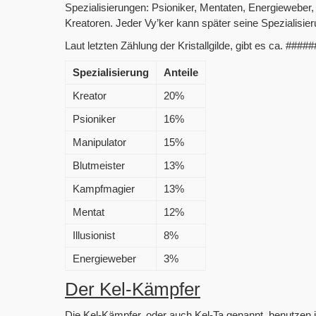
Spezialisierungen: Psioniker, Mentaten, Energieweber, 
Kreatoren. Jeder Vy’ker kann später seine Spezialisieru
Laut letzten Zählung der Kristallgilde, gibt es ca. ###
Spezialisierung
Anteile
Kreator
20%
Psioniker
16%
Manipulator
15%
Blutmeister
13%
Kampfmagier
13%
Mentat
12%
Illusionist
8%
Energieweber
3%
Der Kel-Kämpfer
Die Kel-Kämpfer, oder auch Kel-Ta genannt, benutzen i