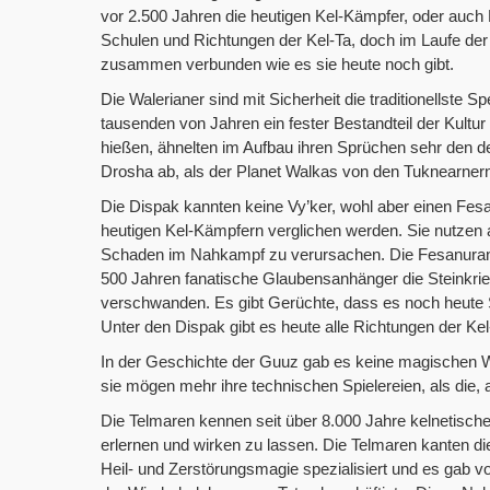
vor 2.500 Jahren die heutigen Kel-Kämpfer, oder auch
Schulen und Richtungen der Kel-Ta, doch im Laufe der 
zusammen verbunden wie es sie heute noch gibt.
Die Walerianer sind mit Sicherheit die traditionellste Sp
tausenden von Jahren ein fester Bestandteil der Kultur
hießen, ähnelten im Aufbau ihren Sprüchen sehr den de
Drosha ab, als der Planet Walkas von den Tuknearnern 
Die Dispak kannten keine Vy’ker, wohl aber einen Fesa
heutigen Kel-Kämpfern verglichen werden. Sie nutzen 
Schaden im Nahkampf zu verursachen. Die Fesanurano
500 Jahren fanatische Glaubensanhänger die Steinkriege
verschwanden. Es gibt Gerüchte, dass es noch heute Ste
Unter den Dispak gibt es heute alle Richtungen der K
In der Geschichte der Guuz gab es keine magischen W
sie mögen mehr ihre technischen Spielereien, als die, 
Die Telmaren kennen seit über 8.000 Jahre kelnetisch
erlernen und wirken zu lassen. Die Telmaren kanten d
Heil- und Zerstörungsmagie spezialisiert und es gab v