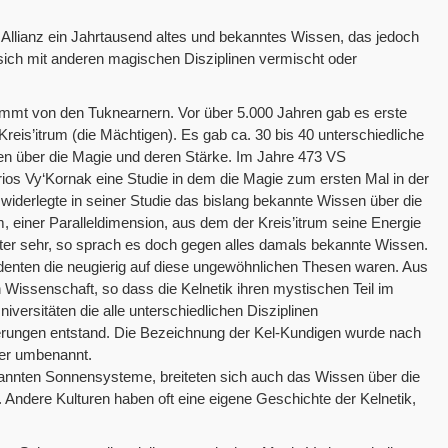
er Allianz ein Jahrtausend altes und bekanntes Wissen, das jedoch
 sich mit anderen magischen Disziplinen vermischt oder
stammt von den Tuknearnern. Vor über 5.000 Jahren gab es erste
eis’itrum (die Mächtigen). Es gab ca. 30 bis 40 unterschiedliche
en über die Magie und deren Stärke. Im Jahre 473 VS
grios Vy‘Kornak eine Studie in dem die Magie zum ersten Mal in der
 widerlegte in seiner Studie das bislang bekannte Wissen über die
einer Paralleldimension, aus dem der Kreis’itrum seine Energie
ter sehr, so sprach es doch gegen alles damals bekannte Wissen.
udenten die neugierig auf diese ungewöhnlichen Thesen waren. Aus
 Wissenschaft, so dass die Kelnetik ihren mystischen Teil im
niversitäten die alle unterschiedlichen Disziplinen
erungen entstand. Die Bezeichnung der Kel-Kundigen wurde nach
ker umbenannt.
kannten Sonnensysteme, breiteten sich auch das Wissen über die
Andere Kulturen haben oft eine eigene Geschichte der Kelnetik,