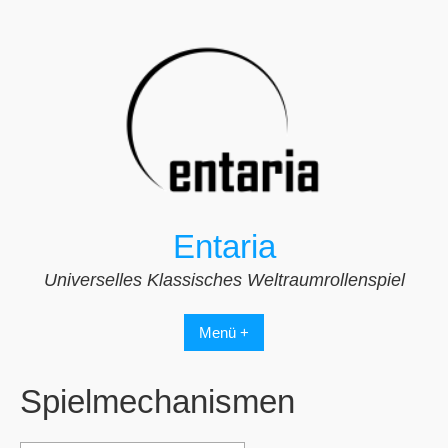
Zum
Inhalt
springen
Entaria
Universelles Klassisches Weltraumrollenspiel
Menü +
Spielmechanismen