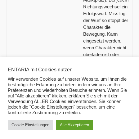
Richtungswechsel ein
Erfolgswurf. Misslingt
der Wurf so stoppt der
Charakter die
Bewegung. Kann
eingesetzt werden,
wenn Charakter nicht
überladen ist oder
auch keine schwere
Panzerung trägt.
ENTARIA mit Cookies nutzen
Glückspiel
Intelligenz
Charakter setzt eine
Wir verwenden Cookies auf unserer Website, um Ihnen die
bestmögliche Erfahrung zu bieten, indem wir uns an Ihre
Summe ein und legt
Präferenzen und wiederholten Besuche erinnern. Wenn Sie
sich selbst für den
auf "Alle akzeptieren" klicken, erklären Sie sich mit der
Erfolgswurf eine
Verwendung ALLER Cookies einverstanden. Sie können
negative WM auf. Die
jedoch die "Cookie Einstellungen" besuchen, um eine
Wertmodifikation
kontrollierte Zustimmung zu erteilen.
multipliziert mit 5% gilt
Cookie Einstellungen
Alle Akzeptieren
als Gewinn, wenn der
Wurf gelingt.