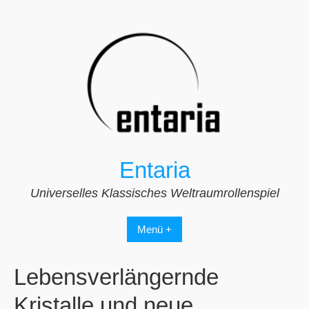
Zum
Inhalt
springen
Entaria
Universelles Klassisches Weltraumrollenspiel
Menü +
Lebensverlängernde
Kristalle und neue