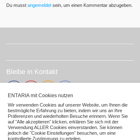
Du musst
angemeldet
sein, um einen Kommentar abzugeben.
Bleibe in Kontakt
ENTARIA mit Cookies nutzen
Wir verwenden Cookies auf unserer Website, um Ihnen die
Impressum (smirc.de)
bestmögliche Erfahrung zu bieten, indem wir uns an Ihre
Präferenzen und wiederholten Besuche erinnern. Wenn Sie
Datenschutz
auf "Alle akzeptieren" klicken, erklären Sie sich mit der
Gender / AI Grafiken oder Texten
Verwendung ALLER Cookies einverstanden. Sie können
jedoch die "Cookie Einstellungen" besuchen, um eine
kontrollierte Zustimmung zu erteilen.