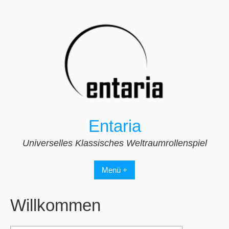
Zum
Inhalt
springen
Entaria
Universelles Klassisches Weltraumrollenspiel
Menü +
Willkommen