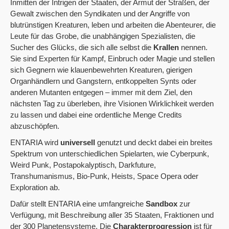
Inmitten der Intrigen der Staaten, der Armut der Straßen, der
Gewalt zwischen den Syndikaten und der Angriffe von
blutrünstigen Kreaturen, leben und arbeiten die Abenteurer, die
Leute für das Grobe, die unabhängigen Spezialisten, die
Sucher des Glücks, die sich alle selbst die
Krallen
nennen.
Sie sind Experten für Kampf, Einbruch oder Magie und stellen
sich Gegnern wie klauenbewehrten Kreaturen, gierigen
Organhändlern und Gangstern, entkoppelten Synts oder
anderen Mutanten entgegen – immer mit dem Ziel, den
nächsten Tag zu überleben, ihre Visionen Wirklichkeit werden
zu lassen und dabei eine ordentliche Menge Credits
abzuschöpfen.
ENTARIA wird
universell
genutzt und deckt dabei ein breites
Spektrum von unterschiedlichen Spielarten, wie Cyberpunk,
Weird Punk, Postapokalyptisch, Darkfuture,
Transhumanismus, Bio-Punk, Heists, Space Opera oder
Exploration ab.
Dafür stellt ENTARIA eine umfangreiche
Sandbox
zur
Verfügung, mit Beschreibung aller 35 Staaten, Fraktionen und
der 300 Planetensysteme. Die
Charakterprogression
ist für