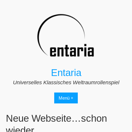
Zum
Inhalt
springen
Entaria
Universelles Klassisches Weltraumrollenspiel
Menü +
Neue Webseite…schon
wieder