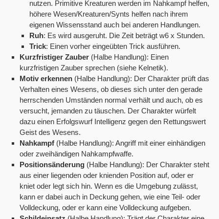
nutzen. Primitive Kreaturen werden im Nahkampf helfen,
höhere Wesen/Kreaturen/Synts helfen nach ihrem
eigenen Wissensstand auch bei anderen Handlungen.
Ruh
: Es wird ausgeruht. Die Zeit beträgt w6 x Stunden.
Trick
: Einen vorher eingeübten Trick ausführen.
Kurzfristiger Zauber
(Halbe Handlung): Einen
kurzfristigen Zauber sprechen (siehe Kelnetik).
Motiv erkennen
(Halbe Handlung): Der Charakter prüft das
Verhalten eines Wesens, ob dieses sich unter den gerade
herrschenden Umständen normal verhält und auch, ob es
versucht, jemanden zu täuschen. Der Charakter würfelt
dazu einen Erfolgswurf Intelligenz gegen den Rettungswert
Geist des Wesens.
Nahkampf
(Halbe Handlung): Angriff mit einer einhändigen
oder zweihändigen Nahkampfwaffe.
Positionsänderung
(Halbe Handlung): Der Charakter steht
aus einer liegenden oder knienden Position auf, oder er
kniet oder legt sich hin. Wenn es die Umgebung zulässt,
kann er dabei auch in Deckung gehen, wie eine Teil- oder
Volldeckung, oder er kann eine Volldeckung aufgeben.
Schildeinsatz
(Halbe Handlung): Trägt der Charakter eine