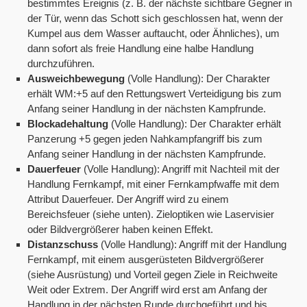
bestimmtes Ereignis (z. B. der nächste sichtbare Gegner in
der Tür, wenn das Schott sich geschlossen hat, wenn der
Kumpel aus dem Wasser auftaucht, oder Ähnliches), um
dann sofort als freie Handlung eine halbe Handlung
durchzuführen.
Ausweichbewegung
(Volle Handlung): Der Charakter
erhält WM:+5 auf den Rettungswert Verteidigung bis zum
Anfang seiner Handlung in der nächsten Kampfrunde.
Blockadehaltung
(Volle Handlung): Der Charakter erhält
Panzerung +5 gegen jeden Nahkampfangriff bis zum
Anfang seiner Handlung in der nächsten Kampfrunde.
Dauerfeuer
(Volle Handlung): Angriff mit Nachteil mit der
Handlung Fernkampf, mit einer Fernkampfwaffe mit dem
Attribut Dauerfeuer. Der Angriff wird zu einem
Bereichsfeuer (siehe unten). Zieloptiken wie Laservisier
oder Bildvergrößerer haben keinen Effekt.
Distanzschuss
(Volle Handlung): Angriff mit der Handlung
Fernkampf, mit einem ausgerüsteten Bildvergrößerer
(siehe Ausrüstung) und Vorteil gegen Ziele in Reichweite
Weit oder Extrem. Der Angriff wird erst am Anfang der
Handlung in der nächsten Runde durchgeführt und bis