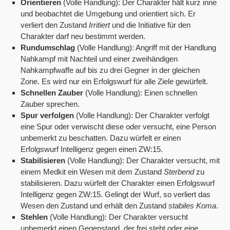
Orientieren
(Volle Handlung): Der Charakter hält kurz inne
und beobachtet die Umgebung und orientiert sich. Er
verliert den Zustand
Irritiert
und die Initiative für den
Charakter darf neu bestimmt werden.
Rundumschlag
(Volle Handlung): Angriff mit der Handlung
Nahkampf mit Nachteil und einer zweihändigen
Nahkampfwaffe auf bis zu drei Gegner in der gleichen
Zone. Es wird nur ein Erfolgswurf für alle Ziele gewürfelt.
Schnellen Zauber
(Volle Handlung): Einen schnellen
Zauber sprechen.
Spur verfolgen
(Volle Handlung): Der Charakter verfolgt
eine Spur oder verwischt diese oder versucht, eine Person
unbemerkt zu beschatten. Dazu würfelt er einen
Erfolgswurf Intelligenz gegen einen ZW:15.
Stabilisieren
(Volle Handlung): Der Charakter versucht, mit
einem Medkit ein Wesen mit dem Zustand
Sterbend
zu
stabilisieren. Dazu würfelt der Charakter einen Erfolgswurf
Intelligenz gegen ZW:15. Gelingt der Wurf, so verliert das
Wesen den Zustand und erhält den Zustand
stabiles Koma
.
Stehlen
(Volle Handlung): Der Charakter versucht
unbemerkt einen Gegenstand, der frei steht oder eine