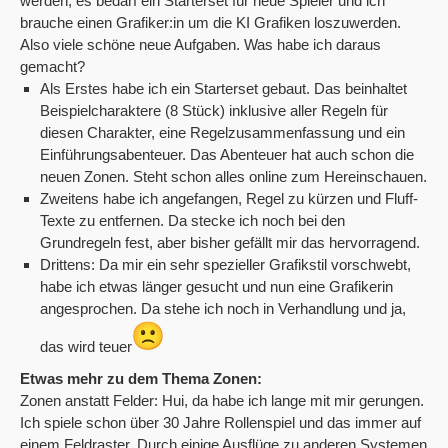
werden, es bedarf ein Starterset für neue Spieler und ich
brauche einen Grafiker:in um die KI Grafiken loszuwerden.
Also viele schöne neue Aufgaben. Was habe ich daraus
gemacht?
Als Erstes habe ich ein Starterset gebaut. Das beinhaltet
Beispielcharaktere (8 Stück) inklusive aller Regeln für
diesen Charakter, eine Regelzusammenfassung und ein
Einführungsabenteuer. Das Abenteuer hat auch schon die
neuen Zonen. Steht schon alles online zum Hereinschauen.
Zweitens habe ich angefangen, Regel zu kürzen und Fluff-
Texte zu entfernen. Da stecke ich noch bei den
Grundregeln fest, aber bisher gefällt mir das hervorragend.
Drittens: Da mir ein sehr spezieller Grafikstil vorschwebt,
habe ich etwas länger gesucht und nun eine Grafikerin
angesprochen. Da stehe ich noch in Verhandlung und ja,
das wird teuer
Etwas mehr zu dem Thema Zonen:
Zonen anstatt Felder: Hui, da habe ich lange mit mir gerungen.
Ich spiele schon über 30 Jahre Rollenspiel und das immer auf
einem Feldraster. Durch einige Ausflüge zu anderen Systemen