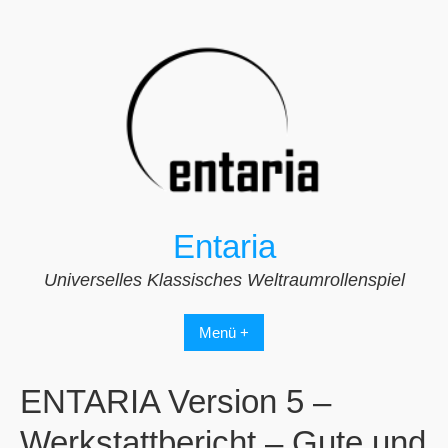
Zum
Inhalt
springen
Entaria
Universelles Klassisches Weltraumrollenspiel
Menü +
ENTARIA Version 5 –
Werkstattbericht – Gute und