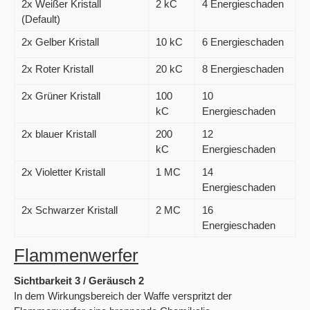
2x Weißer Kristall
2 kC
4 Energieschaden
(Default)
2x Gelber Kristall
10 kC
6 Energieschaden
2x Roter Kristall
20 kC
8 Energieschaden
2x Grüner Kristall
100
10
kC
Energieschaden
2x blauer Kristall
200
12
kC
Energieschaden
2x Violetter Kristall
1 MC
14
Energieschaden
2x Schwarzer Kristall
2 MC
16
Energieschaden
Flammenwerfer
Sichtbarkeit 3 / Geräusch 2
In dem Wirkungsbereich der Waffe verspritzt der