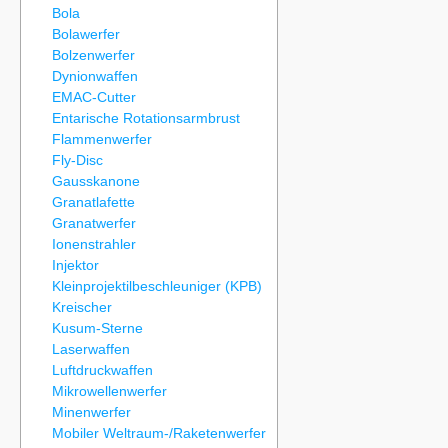
Bola
Bolawerfer
Bolzenwerfer
Dynionwaffen
EMAC-Cutter
Entarische Rotationsarmbrust
Flammenwerfer
Fly-Disc
Gausskanone
Granatlafette
Granatwerfer
Ionenstrahler
Injektor
Kleinprojektilbeschleuniger (KPB)
Kreischer
Kusum-Sterne
Laserwaffen
Luftdruckwaffen
Mikrowellenwerfer
Minenwerfer
Mobiler Weltraum-/Raketenwerfer