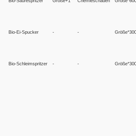
Bio-Säurespritzer
Größe+1
Chemieschaden
Größe*60
Bio-Ei-Spucker
-
-
Größe*30
Bio-Schleimspritzer
-
-
Größe*30