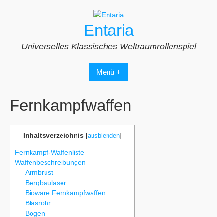
Zum
Inhalt
Entaria
springen
Universelles Klassisches Weltraumrollenspiel
Menü +
Fernkampfwaffen
Inhaltsverzeichnis
[
ausblenden
]
Fernkampf-Waffenliste
Waffenbeschreibungen
Armbrust
Bergbaulaser
Bioware Fernkampfwaffen
Blasrohr
Bogen