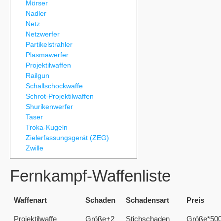
Mörser
Nadler
Netz
Netzwerfer
Partikelstrahler
Plasmawerfer
Projektilwaffen
Railgun
Schallschockwaffe
Schrot-Projektilwaffen
Shurikenwerfer
Taser
Troka-Kugeln
Zielerfassungsgerät (ZEG)
Zwille
Fernkampf-Waffenliste
Waffenart
Schaden
Schadensart
Preis
Projektilwaffe
Größe+2
Stichschaden
Größe*50