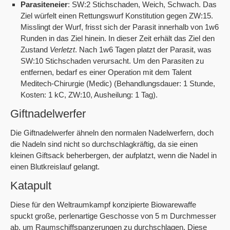
Parasiteneier
: SW:2 Stichschaden, Weich, Schwach. Das
Ziel würfelt einen Rettungswurf Konstitution gegen ZW:15.
Misslingt der Wurf, frisst sich der Parasit innerhalb von 1w6
Runden in das Ziel hinein. In dieser Zeit erhält das Ziel den
Zustand
Verletzt
. Nach 1w6 Tagen platzt der Parasit, was
SW:10 Stichschaden verursacht. Um den Parasiten zu
entfernen, bedarf es einer Operation mit dem Talent
Meditech-Chirurgie (Medic) (Behandlungsdauer: 1 Stunde,
Kosten: 1 kC, ZW:10, Ausheilung: 1 Tag).
Giftnadelwerfer
Die Giftnadelwerfer ähneln den normalen Nadelwerfern, doch
die Nadeln sind nicht so durchschlagkräftig, da sie einen
kleinen Giftsack beherbergen, der aufplatzt, wenn die Nadel in
einen Blutkreislauf gelangt.
Katapult
Diese für den Weltraumkampf konzipierte Biowarewaffe
spuckt große, perlenartige Geschosse von 5 m Durchmesser
ab, um Raumschiffspanzerungen zu durchschlagen. Diese