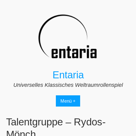
Zum
Inhalt
springen
Entaria
Universelles Klassisches Weltraumrollenspiel
Menü +
Talentgruppe – Rydos-
Mönch