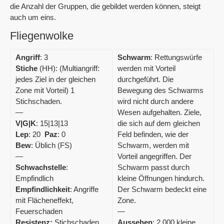
die Anzahl der Gruppen, die gebildet werden können, steigt
auch um eins.
Fliegenwolke
Angriff
: 3
Schwarm
: Rettungswürfe
Stiche
(HH): (Multiangriff:
werden mit Vorteil
jedes Ziel in der gleichen
durchgeführt. Die
Zone mit Vorteil) 1
Bewegung des Schwarms
Stichschaden.
wird nicht durch andere
—
Wesen aufgehalten. Ziele,
V|G|K
: 15|13|13
die sich auf dem gleichen
Lep
: 20
Paz
: 0
Feld befinden, wie der
Bew
: Üblich (FS)
Schwarm, werden mit
—
Vorteil angegriffen. Der
Schwachstelle
:
Schwarm passt durch
Empfindlich
kleine Öffnungen hindurch.
Empfindlichkeit
: Angriffe
Der Schwarm bedeckt eine
mit Flächeneffekt,
Zone.
Feuerschaden
—
Resistenz:
Stichschaden,
Aussehen
: 2.000 kleine