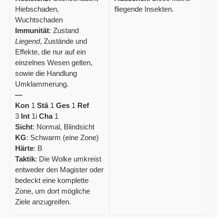
Hiebschaden,
fliegende Insekten.
Wuchtschaden
Immunität
: Zustand
Liegend
, Zustände und
Effekte, die nur auf ein
einzelnes Wesen gelten,
sowie die Handlung
Umklammerung.
—
Kon
1
Stä
1
Ges
1
Ref
3
Int
1i
Cha
1
Sicht
: Normal, Blindsicht
KG
: Schwarm (eine Zone)
Härte
: B
Taktik
: Die Wolke umkreist
entweder den Magister oder
bedeckt eine komplette
Zone, um dort mögliche
Ziele anzugreifen.