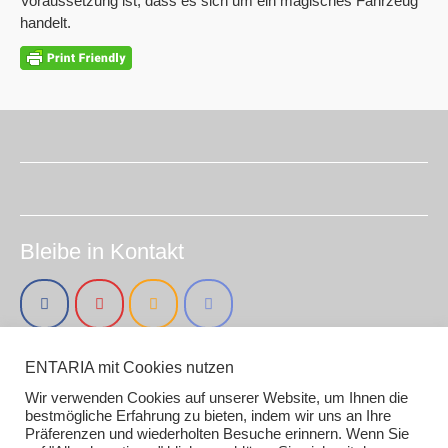
Voraussetzung ist, dass es sich um ein magisches Fahrzeug
handelt.
Bleibe in Kontakt
ENTARIA mit Cookies nutzen
Impressum (smirc.de)
Datenschutz
Wir verwenden Cookies auf unserer Website, um Ihnen die
Gender / AI Grafiken oder Texten
bestmögliche Erfahrung zu bieten, indem wir uns an Ihre
Präferenzen und wiederholten Besuche erinnern. Wenn Sie