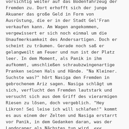
vorsichtig weiter auf das Bodenfahrzeug der 
Fremden zu. Dort erhofft sich der junge 
Akuaner das große Geld in Form von 
Ausrüstung, die er in der Stadt Gel'Fran 
verkaufen kann. Am Wagen angekommen, 
vergewissert er sich noch einmal um die 
Unaufmerksamkeit des Andersartigen. Doch er 
scheint zu träumen. Gerade noch saß er 
gelangweilt am Feuer und nun ist der Platz 
leer. In dem Moment, als Panik in ihm 
aufkommt, umschließen schraubzwingenartige 
Pranken seinen Hals und Hände. "Na Kleiner. 
Suchste was?" hört Nasiga den Fremden in 
gebrochenem Ariz sagen. Nasiga schlägt um 
sich, verflucht den Fremden lautstark und 
versucht sich aus dem Griff des vierarmigen 
Riesen zu lösen, doch vergeblich. "Hey 
Likron! Sei leise ich will schlafen!" kommt 
es aus einem der Zelten und Nasiga erstarrt 
vor Panik, in dem Gedanken daran, was der 
Landoraner als Nächstes tun wird. <<<