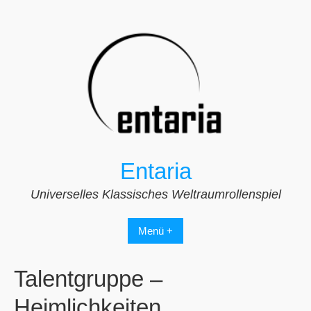
Zum
Inhalt
springen
Entaria
Universelles Klassisches Weltraumrollenspiel
Menü +
Talentgruppe –
Heimlichkeiten