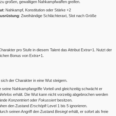
 zu großen, gewaltigen Nahkampfwaffen greifen.
ut
: Nahkampf, Konstitution oder Stärke +2
ausrüstung
: Zweihändige Schlächteraxt, Slot nach Größe
rakter pro Stufe in diesem Talent das Attribut Extra+1. Nutzt der
zlichen Bonus von Extra+1.
sich der Charakter in eine Wut steigern.
le seine Nahkampfangriffe Vorteil und gleichzeitig schwächt er
ehrlos
erhält. Die Wut kann nicht vorzeitig abgebrochen werden
tände
Konzentriert
oder
Fokussiert
besitzen.
ruhen den Zustand
Erschöpft
Level 1 bis 5 ignorieren.
l durch seinen Angriff den Zustand
Besiegt
erhält, er sofort als freie