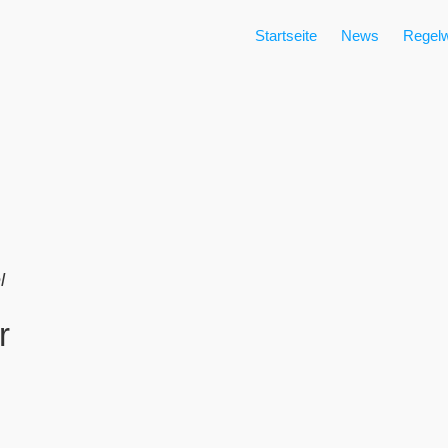
Startseite
News
Regelw
l
r