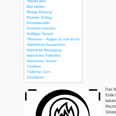
*Blinde Wut
Blut zählen
Blutige Rettung
Brutaler Schlag
Einzelkämpfer
Knochen brechen
Kräftiger Tausch
*Manöver – Augen zu und durch
Natürliches Ausweichen
Natürliche Bewegung
Natürlicher Fallreflex
Natürlicher Schutz
Trinkfest
Tödlicher Zorn
Zerplatzen
Das Na
Ende b
bekämp
Rechts
Streit