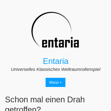
Zum
Inhalt
springen
Entaria
Universelles Klassisches Weltraumrollenspiel
Menü +
Schon mal einen Drah
getroffen?