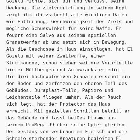
Gozela richtet sich auf und verlässt seine 
Deckung. Die Zielvorrichtung in seinem Kopf 
zeigt ihm blitzschnell alle wichtigen Daten 
wie Entfernung, Geschwindigkeit des Ziels und 
mögliche Schusswinkel für seine Waffe. Er 
feuert eine Salve aus seinem speziellen 
Granatwerfer ab und setzt sich in Bewegung. 
Als die Geschosse im Haus einschlagen, hat El 
Gozela mit seiner Zweitwaffe, einer 
Sturmkanone, schon sieben weitere Verurteilte 
hinter Müllbergen und Autowracks erledigt. 
Die drei hochexplosiven Granaten erschüttern 
den Boden und zerfetzen den oberen Teil des 
Gebäudes. Duraplast-Teile, Papiere und 
Leichenteile fliegen umher. Als der Rauch 
sich legt, hat der Protector das Haus 
erreicht. Mit gezielten Schritten betritt er 
das Gebäude und lässt heißes Plasma aus 
seinem ProMega J9 über seine Opfer gleiten. 
Der Gestank von verbranntem Fleisch und die 
Schreie sterbender Kreaturen begleiten El 