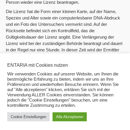
Person wieder eine Lizenz beantragen.
Die Lizenz hat die Form einer kleinen Karte, auf der Name,
Spezies und Alter sowie ein computerlesbarer DNA-Abdruck
und ein Foto des Untersuchers vermerkt sind. Auf der
Rückseite befindet sich ein Kontrollfeld, das die
Gültigkeitsdauer der Lizenz angibt. Eine Verlängerung der
Lizenz wird bei der zuständigen Behörde beantragt und dauert
in der Regel nur eine Stunde. In dieser Zeit wird der Ermittler
einer einfachen Sicherheitskontrolle unterzogen, um
festzustellen, ob er sich strafbar gemacht hat. Ist alles in
ENTARIA mit Cookies nutzen
Ordnung, wird das Verfallsdatum im Kontrollfeld um einen
Wir verwenden Cookies auf unserer Website, um Ihnen die
Monat verlängert.
bestmögliche Erfahrung zu bieten, indem wir uns an Ihre
Präferenzen und wiederholten Besuche erinnern. Wenn Sie
Unabhängige Ermittler gibt es fast überall auf den
auf "Alle akzeptieren" klicken, erklären Sie sich mit der
bevölkerungsreichen Planeten. Sie nehmen meist Aufträge
Verwendung ALLER Cookies einverstanden. Sie können
von Privatpersonen an, denen es zu peinlich ist, sich an die
jedoch die "Cookie Einstellungen" besuchen, um eine
Behörden zu wenden, oder die kein Vertrauen in deren
kontrollierte Zustimmung zu erteilen.
Fähigkeiten haben. Die Ermittler arbeiten oft unkonventionell
und sind den meisten Behörden ein Dorn im Auge, da das
Cookie Einstellungen
Alle Akzeptieren
Zurückhalten von Informationen bei Ermittlern leider
weitverbreitet ist.