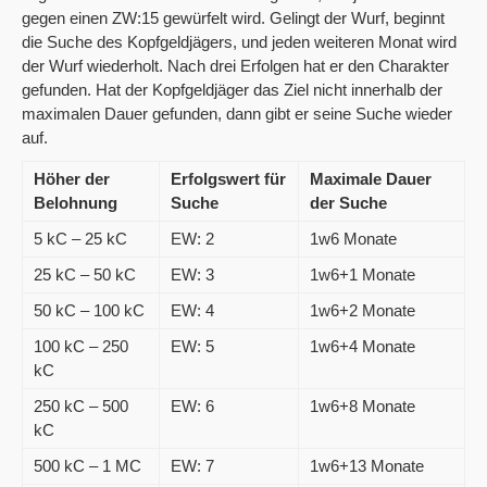
gegen einen ZW:15 gewürfelt wird. Gelingt der Wurf, beginnt
die Suche des Kopfgeldjägers, und jeden weiteren Monat wird
der Wurf wiederholt. Nach drei Erfolgen hat er den Charakter
gefunden. Hat der Kopfgeldjäger das Ziel nicht innerhalb der
maximalen Dauer gefunden, dann gibt er seine Suche wieder
auf.
Höher der
Erfolgswert für
Maximale Dauer
Belohnung
Suche
der Suche
5 kC – 25 kC
EW: 2
1w6 Monate
25 kC – 50 kC
EW: 3
1w6+1 Monate
50 kC – 100 kC
EW: 4
1w6+2 Monate
100 kC – 250
EW: 5
1w6+4 Monate
kC
250 kC – 500
EW: 6
1w6+8 Monate
kC
500 kC – 1 MC
EW: 7
1w6+13 Monate