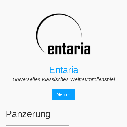
Zum
Inhalt
springen
Entaria
Universelles Klassisches Weltraumrollenspiel
Menü +
Panzerung