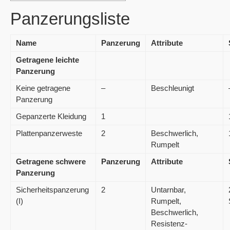
Panzerungsliste
Name
Panzerung
Attribute
Getragene leichte
Panzerung
Keine getragene
–
Beschleunigt
Panzerung
Gepanzerte Kleidung
1
Plattenpanzerweste
2
Beschwerlich,
Rumpelt
Getragene schwere
Panzerung
Attribute
Panzerung
Sicherheitspanzerung
2
Untarnbar,
(I)
Rumpelt,
Beschwerlich,
Resistenz-