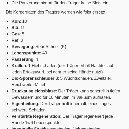
Die Panzerung nimmt für den Träger keine Slots ein.
Die Körperdaten des Trägers werden wie folgt ersetzt:
Kon
: 10
Stä
: 11
Ges
: 5
Ref
: 9
Bewegung
: Sehr Schnell (K)
Lebenspunkte
: 40
Panzerung
: 4
Krallen
: 1 Hiebschaden (der Träger erhält Nachteil auf
jeden Erfolgswurf, bei dem er seine Hände nutzt)
Bio-Sporenschleuder 3
: 5 Wuchtschaden, Zweitziel,
Reichweite=Mittel
Druckausgleichsblase
: Der Träger kann generell in tiefen
Gewässern und für 10 Minuten im Vakuum aufhalten.
Eigenheilung
: Der Träger heilt innerhalb eines Tages
schwere Schäden.
Verstärkte
Regeneration
: Der Träger regeneriert jede
Runde 1w6 Lebenspunkte.
Immunität
: Strahlungsschaden, Nekroschaden,