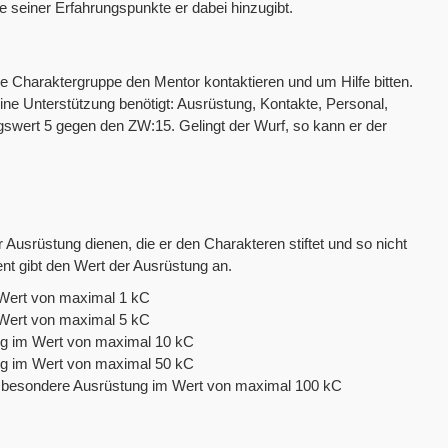
e seiner Erfahrungspunkte er dabei hinzugibt.
e Charaktergruppe den Mentor kontaktieren und um Hilfe bitten.
ine Unterstützung benötigt: Ausrüstung, Kontakte, Personal,
gswert 5 gegen den ZW:15. Gelingt der Wurf, so kann er der
usrüstung dienen, die er den Charakteren stiftet und so nicht
t gibt den Wert der Ausrüstung an.
m Wert von maximal 1 kC
m Wert von maximal 5 kC
ung im Wert von maximal 10 kC
ung im Wert von maximal 50 kC
wie besondere Ausrüstung im Wert von maximal 100 kC