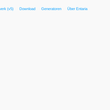
erk (v5)
Download
Generatoren
Über Entaria