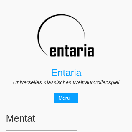
Zum
Inhalt
springen
Entaria
Universelles Klassisches Weltraumrollenspiel
Menü +
Mentat