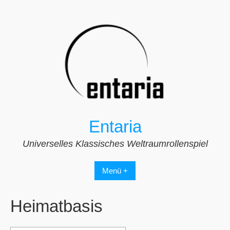
Zum
Inhalt
springen
Entaria
Universelles Klassisches Weltraumrollenspiel
Menü +
Heimatbasis