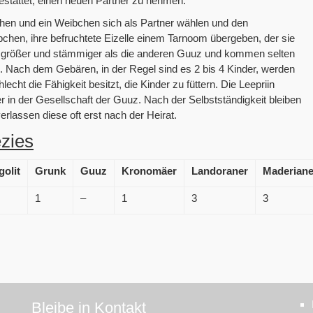
gestattet, einen neuen Partner zu nehmen.
chen und ein Weibchen sich als Partner wählen und den
hen, ihre befruchtete Eizelle einem Tarnoom übergeben, der sie
d größer und stämmiger als die anderen Guuz und kommen selten
nd. Nach dem Gebären, in der Regel sind es 2 bis 4 Kinder, werden
echt die Fähigkeit besitzt, die Kinder zu füttern. Die Leepriin
 in der Gesellschaft der Guuz. Nach der Selbstständigkeit bleiben
rlassen diese oft erst nach der Heirat.
zies
golit
Grunk
Guuz
Kronomäer
Landoraner
Maderiane
1
–
1
3
3
Bleibe in Kontakt