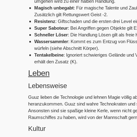
umgehen wird zu einer halben Handlung.
Magisch unbegabt
: Für magische Talente und Zau
Zusätzlich gilt Rettungswert Geist -2.
Resistenz
: Giftschaden und die ersten drei Level e
Super Saboteur
: Bei Angriffen gegen Objekte gilt
Schneller Löser
: Die Handlung Lösen gilt als freie
Wassersammler
: Kommt es zum Entzug von Flüssi
würfeln (siehe Abschnitt Körper).
Tentakelbeine
: Ignoriert schwieriges Gelände un
erhält den Zusatz (K).
Leben
Lebensweise
Guuz lieben die Technologie und lehnen Magie völlig a
heranzukommen. Guuz sind wahre Technokraten und ste
Ansonsten sind sie spaßige kleine Kerle, wenn nicht 
Raumschiffes zu haben, wird von der Mannschaft gerne
Kultur