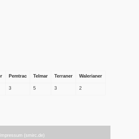
r
Pemtrac
Telmar
Terraner
Walerianer
3
5
3
2
Impressum (smirc.de)