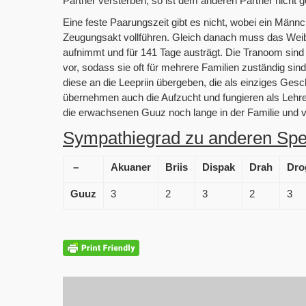
Partner versterben, so ist dem anderen Partner nicht 
Eine feste Paarungszeit gibt es nicht, wobei ein Männ
Zeugungsakt vollführen. Gleich danach muss das Weibc
aufnimmt und für 141 Tage austrägt. Die Tranoom sin
vor, sodass sie oft für mehrere Familien zuständig si
diese an die Leepriin übergeben, die als einziges Geschl
übernehmen auch die Aufzucht und fungieren als Lehrer
die erwachsenen Guuz noch lange in der Familie und ve
Sympathiegrad zu anderen Spe
–
Akuaner
Briis
Dispak
Drah
Dro
Guuz
3
2
3
2
3