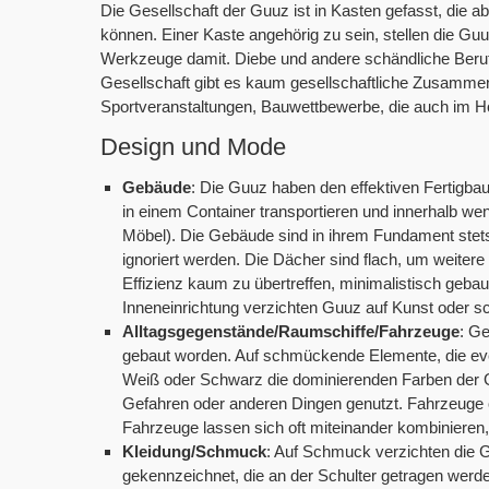
Die Gesellschaft der Guuz ist in Kasten gefasst, die 
können. Einer Kaste angehörig zu sein, stellen die Guu
Werkzeuge damit. Diebe und andere schändliche Berufe
Gesellschaft gibt es kaum gesellschaftliche Zusammenk
Sportveranstaltungen, Bauwettbewerbe, die auch im Ho
Design und Mode
Gebäude
: Die Guuz haben den effektiven Fertigbau
in einem Container transportieren und innerhalb w
Möbel). Die Gebäude sind in ihrem Fundament stets
ignoriert werden. Die Dächer sind flach, um weite
Effizienz kaum zu übertreffen, minimalistisch gebau
Inneneinrichtung verzichten Guuz auf Kunst oder
Alltagsgegenstände/Raumschiffe/Fahrzeuge
: Ge
gebaut worden. Auf schmückende Elemente, die event
Weiß oder Schwarz die dominierenden Farben der
Gefahren oder anderen Dingen genutzt. Fahrzeuge 
Fahrzeuge lassen sich oft miteinander kombinieren, s
Kleidung/Schmuck
: Auf Schmuck verzichten die G
gekennzeichnet, die an der Schulter getragen werden