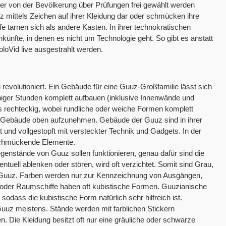
aber von der Bevölkerung über Prüfungen frei gewählt werden
z mittels Zeichen auf ihrer Kleidung dar oder schmücken ihre
 tarnen sich als andere Kasten. In ihrer technokratischen
ünfte, in denen es nicht um Technologie geht. So gibt es anstatt
loVid live ausgestrahlt werden.
 revolutioniert. Ein Gebäude für eine Guuz-Großfamilie lässt sich
eniger Stunden komplett aufbauen (inklusive Innenwände und
 rechteckig, wobei rundliche oder weiche Formen komplett
re Gebäude oben aufzunehmen. Gebäude der Guuz sind in ihrer
t und vollgestopft mit versteckter Technik und Gadgets. In der
 schmückende Elemente.
genstände von Guuz sollen funktionieren, genau dafür sind die
uell ablenken oder stören, wird oft verzichtet. Somit sind Grau,
 Guuz. Farben werden nur zur Kennzeichnung von Ausgängen,
oder Raumschiffe haben oft kubistische Formen. Guuzianische
odass die kubistische Form natürlich sehr hilfreich ist.
uuz meistens. Stände werden mit farblichen Stickern
. Die Kleidung besitzt oft nur eine gräuliche oder schwarze