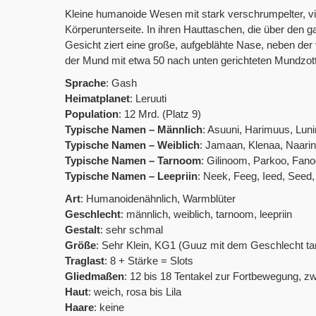
Kleine humanoide Wesen mit stark verschrumpelter, viol
Körperunterseite. In ihren Hauttaschen, die über den 
Gesicht ziert eine große, aufgeblähte Nase, neben der
der Mund mit etwa 50 nach unten gerichteten Mundzott
Sprache
: Gash
Heimatplanet
: Leruuti
Population
: 12 Mrd. (Platz 9)
Typische Namen – Männlich
: Asuuni, Harimuus, Luni
Typische Namen – Weiblich
: Jamaan, Klenaa, Naarin
Typische Namen – Tarnoom
: Gilinoom, Parkoo, Fan
Typische Namen – Leepriin
: Neek, Feeg, Ieed, Seed
Art
: Humanoidenähnlich, Warmblüter
Geschlecht
: männlich, weiblich, tarnoom, leepriin
Gestalt
: sehr schmal
Größe
: Sehr Klein, KG1 (Guuz mit dem Geschlecht ta
Traglast
: 8 + Stärke = Slots
Gliedmaßen
: 12 bis 18 Tentakel zur Fortbewegung, z
Haut
: weich, rosa bis Lila
Haare
: keine