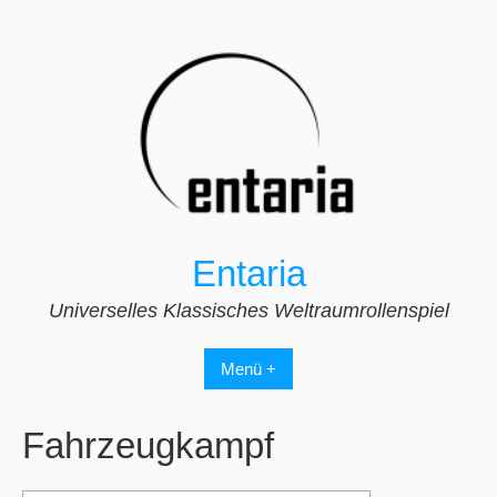
Zum
Inhalt
springen
Entaria
Universelles Klassisches Weltraumrollenspiel
Menü +
Fahrzeugkampf