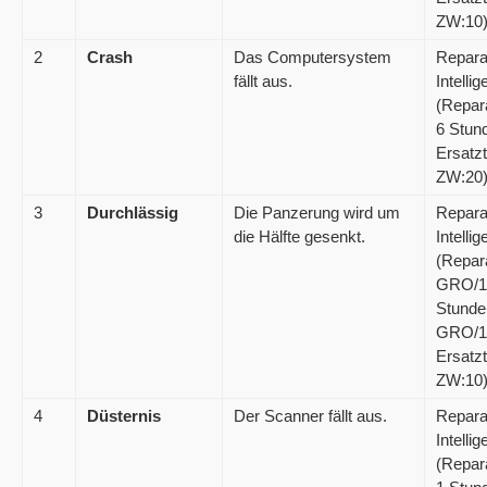
ZW:10
2
Crash
Das Computersystem
Repara
fällt aus.
Intelli
(Repar
6 Stun
Ersatzt
ZW:20
3
Durchlässig
Die Panzerung wird um
Repara
die Hälfte gesenkt.
Intelli
(Repar
GRO/1
Stunde
GRO/1
Ersatzt
ZW:10
4
Düsternis
Der Scanner fällt aus.
Repara
Intelli
(Repar