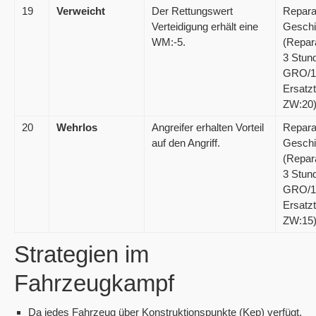
19
Verweicht
Der Rettungswert
Repara
Verteidigung erhält eine
Gesch
WM:-5.
(Repar
3 Stun
GRO/1
Ersatzt
ZW:20
20
Wehrlos
Angreifer erhalten Vorteil
Repara
auf den Angriff.
Gesch
(Repar
3 Stun
GRO/1
Ersatzt
ZW:15
Strategien im
Fahrzeugkampf
Da jedes Fahrzeug über Konstruktionspunkte (Kep) verfügt,