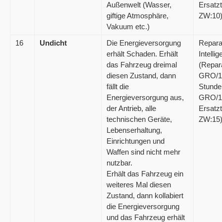
Außenwelt (Wasser,
Ersatzt
giftige Atmosphäre,
ZW:10)
Vakuum etc.)
16
Undicht
Die Energieversorgung
Repara
erhält Schaden. Erhält
Intelli
das Fahrzeug dreimal
(Repar
diesen Zustand, dann
GRO/1
fällt die
Stunde
Energieversorgung aus,
GRO/1
der Antrieb, alle
Ersatzt
technischen Geräte,
ZW:15
Lebenserhaltung,
Einrichtungen und
Waffen sind nicht mehr
nutzbar.
Erhält das Fahrzeug ein
weiteres Mal diesen
Zustand, dann kollabiert
die Energieversorgung
und das Fahrzeug erhält