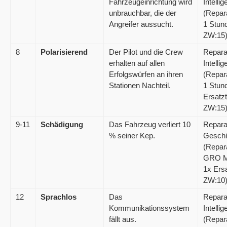
Fahrzeugeinrichtung wird
Intelli
unbrauchbar, die der
(Repar
Angreifer aussucht.
1 Stun
ZW:15
8
Polarisierend
Der Pilot und die Crew
Repara
erhalten auf allen
Intelli
Erfolgswürfen an ihren
(Repar
Stationen Nachteil.
1 Stun
Ersatzt
ZW:15
9-11
Schädigung
Das Fahrzeug verliert 10
Repara
% seiner Kep.
Gesch
(Repar
GRO M
1x Ersa
ZW:10
12
Sprachlos
Das
Repara
Kommunikationssystem
Intelli
fällt aus.
(Repar