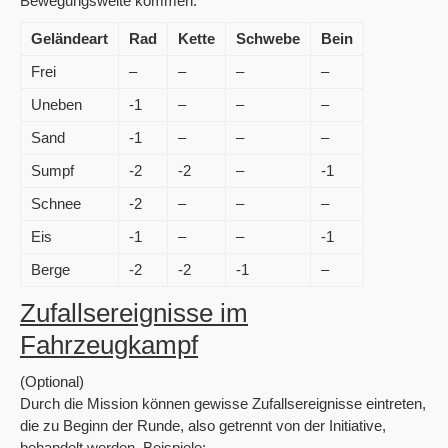
Bewegungsweite kommen.
Geländeart
Rad
Kette
Schwebe
Bein
Frei
–
–
–
–
Uneben
-1
–
–
–
Sand
-1
–
–
–
Sumpf
-2
-2
–
-1
Schnee
-2
–
–
–
Eis
-1
–
–
-1
Berge
-2
-2
-1
–
Zufallsereignisse im
Fahrzeugkampf
(Optional)
Durch die Mission können gewisse Zufallsereignisse eintreten,
die zu Beginn der Runde, also getrennt von der Initiative,
behandelt werden. Beispiele: