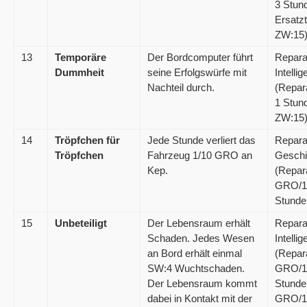
3 Stun
Ersatzt
ZW:15
13
Temporäre
Der Bordcomputer führt
Repara
Dummheit
seine Erfolgswürfe mit
Intelli
Nachteil durch.
(Repar
1 Stun
ZW:15)
14
Tröpfchen für
Jede Stunde verliert das
Repara
Tröpfchen
Fahrzeug 1/10 GRO an
Gesch
Kep.
(Repar
GRO/1
Stunde
15
Unbeteiligt
Der Lebensraum erhält
Repara
Schaden. Jedes Wesen
Intelli
an Bord erhält einmal
(Repar
SW:4 Wuchtschaden.
GRO/1
Der Lebensraum kommt
Stunde
dabei in Kontakt mit der
GRO/1