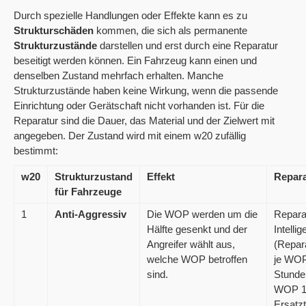
Durch spezielle Handlungen oder Effekte kann es zu
Strukturschäden
kommen, die sich als permanente
Strukturzustände
darstellen und erst durch eine Reparatur
beseitigt werden können. Ein Fahrzeug kann einen und
denselben Zustand mehrfach erhalten. Manche
Strukturzustände haben keine Wirkung, wenn die passende
Einrichtung oder Gerätschaft nicht vorhanden ist. Für die
Reparatur sind die Dauer, das Material und der Zielwert mit
angegeben. Der Zustand wird mit einem w20 zufällig
bestimmt:
w20
Strukturzustand
Effekt
Repara
für Fahrzeuge
1
Anti-Aggressiv
Die WOP werden um die
Repara
Hälfte gesenkt und der
Intelli
Angreifer wählt aus,
(Repar
welche WOP betroffen
je WO
sind.
Stunden
WOP 1
Ersatzt