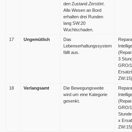
den Zustand
Zerstört
.
Alle Wesen an Bord
erhalten drei Runden
lang SW:20
Wuchtschaden.
17
Ungemütlich
Das
Repara
Lebenserhaltungssystem
Intelli
fällt aus.
(Repar
3 Stun
GRO/1
Ersatzt
ZW:15
18
Verlangsamt
Die Bewegungsweite
Repara
wird um eine Kategorie
Intelli
gesenkt.
(Repar
GRO/1
Stunde
x Ersat
ZW:15