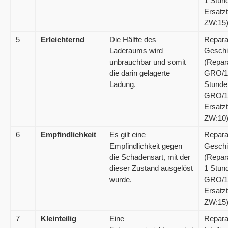
1 Stun
Ersatzt
ZW:15
5
Erleichternd
Die Hälfte des
Repara
Laderaums wird
Gesch
unbrauchbar und somit
(Repar
die darin gelagerte
GRO/1
Ladung.
Stunde
GRO/1
Ersatzt
ZW:10
6
Empfindlichkeit
Es gilt eine
Repara
Empfindlichkeit gegen
Gesch
die Schadensart, mit der
(Repar
dieser Zustand ausgelöst
1 Stun
wurde.
GRO/1
Ersatzt
ZW:15
7
Kleinteilig
Eine
Repara