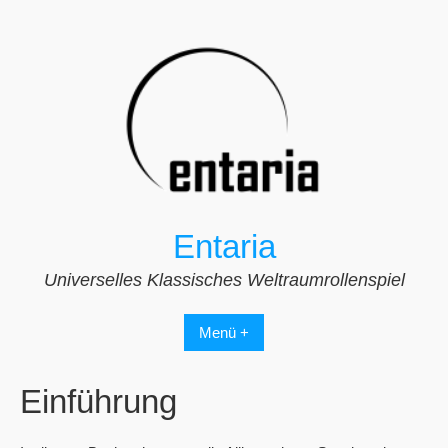
Zum
Inhalt
springen
Entaria
Universelles Klassisches Weltraumrollenspiel
Menü +
Einführung