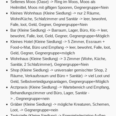
Seltenes Moos (Oase) -> Ring im Moos, Moos als
Heilmittel, Moos mit giftigen Spooren, Gegnergruppe=Nein
Kleines Wohnhaus (Kleine Siedlung) -> nur 2 Räume,
Wohn/Küche, Schlafzimmer und Sanitär -> leer, bewohnt,
Falle, loot, Geld, Gegner, Gegnergruppe=Nein
Bar (Kleine Siedlung) -> Barraum, Lager, Büro, Klo -> leer,
bewohnt, Falle, loot, Geld, Gegner, Gegnergruppe=Möglich
Kleines Hotel (Kleine Siedlung) -> 5 Zimmer, Essraum +
Food-o-Mat, Büro und Empfang -> leer, bewohnt, Falle, loot,
Geld, Gegner, Gegnergruppe=möglich
Wohnhaus (Kleine Siedlung) -> 3 Zimmer (Wohn, Küche,
Sanitär, 2 Schlafzimmer), Gegnergruppe=Nein
Shop (Kleine Siedlung) -> universaler gemischter Shop, 2
Räume, Verkaufsraum und Büro + Sanitär) -> viel Loot und
Geld, Selbstverteidigungsanlagen, Gegnergruppe=Möglich
Arztpraxis (Kleine Siedlung) -> Wartebereich und Empfang,
Behandlungszimmer und Büro, Lager, Sanitär -
> , Gegnergruppe=nein
Gräber (Kleine Siedlung) -> mögliche Kreaturen, Schemen,
Loot, -> Gegnergruppe=nein
Tankstelle (Kleine Siedlung) -> Energieladestation Außen,