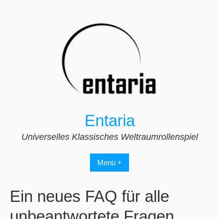
Zum
Inhalt
springen
Entaria
Universelles Klassisches Weltraumrollenspiel
Menü +
Ein neues FAQ für alle
unbeantwortete Fragen