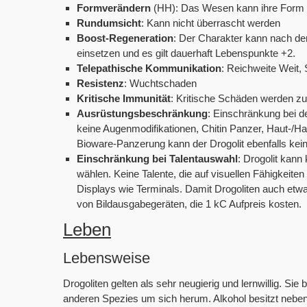
Formverändern
(HH): Das Wesen kann ihre Form 
Rundumsicht
: Kann nicht überrascht werden
Boost-Regeneration
: Der Charakter kann nach d
einsetzen und es gilt dauerhaft Lebenspunkte +2.
Telepathische Kommunikation
: Reichweite Weit,
Resistenz
: Wuchtschaden
Kritische Immunität
: Kritische Schäden werden z
Ausrüstungsbeschränkung
: Einschränkung bei 
keine Augenmodifikationen, Chitin Panzer, Haut-/
Bioware-Panzerung kann der Drogolit ebenfalls ke
Einschränkung bei Talentauswahl
: Drogolit kann
wählen. Keine Talente, die auf visuellen Fähigkeit
Displays wie Terminals. Damit Drogoliten auch etw
von Bildausgabegeräten, die 1 kC Aufpreis kosten.
Leben
Lebensweise
Drogoliten gelten als sehr neugierig und lernwillig. S
anderen Spezies um sich herum. Alkohol besitzt neben