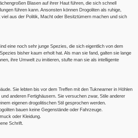
ächengroßen Blasen auf ihrer Haut führen, die sich schnell
ungen führen kann. Ansonsten können Drogoliten als ruhige,
t viel aus der Politik, Macht oder Besitztümern machen und sich
 sind eine noch sehr junge Spezies, die sich eigentlich von dem
ezies bisher kaum erholt hat. Als man sie fand, galten sie lange
nen, ihre Umwelt zu imitieren, stufte man sie als intelligente
äude. Sie lebten bis vor dem Treffen mit den Tuknearner in Höhlen
n und anderen Fertighäusern. Sie versuchen zwar, Stile anderer
 einem eigenen drogolitischen Stil gesprochen werden.
rogoliten bauen keine Gegenstände oder Fahrzeuge.
hmuck oder Kleidung.
ene Schrift.