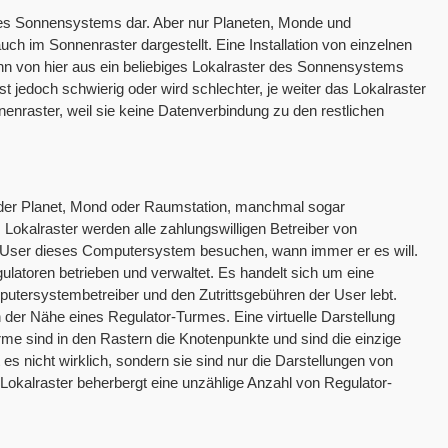
g des Sonnensystems dar. Aber nur Planeten, Monde und
ch im Sonnenraster dargestellt. Eine Installation von einzelnen
nn von hier aus ein beliebiges Lokalraster des Sonnensystems
 jedoch schwierig oder wird schlechter, je weiter das Lokalraster
nnenraster, weil sie keine Datenverbindung zu den restlichen
 Jeder Planet, Mond oder Raumstation, manchmal sogar
 Lokalraster werden alle zahlungswilligen Betreiber von
User dieses Computersystem besuchen, wann immer er es will.
latoren betrieben und verwaltet. Es handelt sich um eine
tersystembetreiber und den Zutrittsgebühren der User lebt.
n der Nähe eines Regulator-Turmes. Eine virtuelle Darstellung
e sind in den Rastern die Knotenpunkte und sind die einzige
es nicht wirklich, sondern sie sind nur die Darstellungen von
Lokalraster beherbergt eine unzählige Anzahl von Regulator-