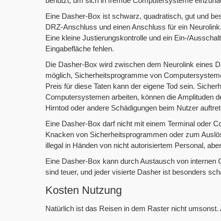
benutzt, um sich in fremde Computersysteme einzuha
Eine Dasher-Box ist schwarz, quadratisch, gut und bes
DRZ-Anschluss und einen Anschluss für ein Neurolink.
Eine kleine Justierungskontrolle und ein Ein-/Ausschal
Eingabefläche fehlen.
Die Dasher-Box wird zwischen dem Neurolink eines D
möglich, Sicherheitsprogramme von Computersysteme
Preis für diese Taten kann der eigene Tod sein. Siche
Computersystemen arbeiten, können die Amplituden der
Hirntod oder andere Schädigungen beim Nutzer auftre
Eine Dasher-Box darf nicht mit einem Terminal oder C
Knacken von Sicherheitsprogrammen oder zum Auslös
illegal in Händen von nicht autorisiertem Personal, ab
Eine Dasher-Box kann durch Austausch von internen 
sind teuer, und jeder visierte Dasher ist besonders sch
Kosten Nutzung
Natürlich ist das Reisen in dem Raster nicht umsonst