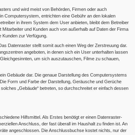
asters und wird meist von Behörden, Firmen oder auch
e ein Computersystem, entrichten eine Gebühr an den lokalen
treiber in ihrem System dem User anbieten, bleibt dem Betreiber
 Mitarbeiter und Kunden auch von außerhalb auf Daten der Firma
hre Kunden zur Verfügung.
 Das Datenraster stellt somit auch einen Weg der Zerstreuung dar.
tungszentren angeboten, in denen sich ein User unterhalten lassen
n Gleichgesinnten, um sich auszutauschen, Filme zu schauen,
ls ein Gebäude dar. Die genaue Darstellung des Computersystems
n. Die Form und Farbe der Darstellung, Geräusche und Gerüche
 solches „Gebäude“ betreten, so durchschreitet er einfach dessen
hiedene Hilfsmittel. Als Erstes benötigt er einen Datenraster-
ziellen Anschluss, der fast überall im Haushalt zu finden ist. An
räte angeschlossen. Die Anschlussbuchse kostet nichts, nur der