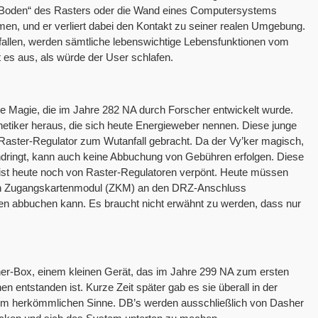
 „Boden“ des Rasters oder die Wand eines Computersystems
en, und er verliert dabei den Kontakt zu seiner realen Umgebung.
 fallen, werden sämtliche lebenswichtige Lebensfunktionen vom
t es aus, als würde der User schlafen.
die Magie, die im Jahre 282 NA durch Forscher entwickelt wurde.
elnetiker heraus, die sich heute Energieweber nennen. Diese junge
Raster-Regulator zum Wutanfall gebracht. Da der Vy’ker magisch,
eindringt, kann auch keine Abbuchung von Gebühren erfolgen. Diese
 ist heute noch von Raster-Regulatoren verpönt. Heute müssen
ein Zugangskartenmodul (ZKM) an den DRZ-Anschluss
en abbuchen kann. Es braucht nicht erwähnt zu werden, dass nur
asher-Box, einem kleinen Gerät, das im Jahre 299 NA zum ersten
 entstanden ist. Kurze Zeit später gab es sie überall in der
al im herkömmlichen Sinne. DB’s werden ausschließlich von Dasher