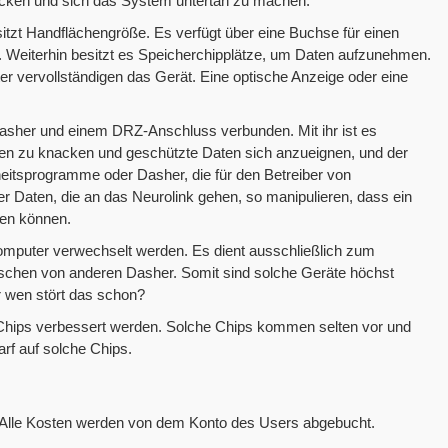
cken und sich das System untertan zu machen.
itzt Handflächengröße. Es verfügt über eine Buchse für einen
 Weiterhin besitzt es Speicherchipplätze, um Daten aufzunehmen.
ter vervollständigen das Gerät. Eine optische Anzeige oder eine
asher und einem DRZ-Anschluss verbunden. Mit ihr ist es
n zu knacken und geschützte Daten sich anzueignen, und der
rheitsprogramme oder Dasher, die für den Betreiber von
 Daten, die an das Neurolink gehen, so manipulieren, dass ein
ten können.
omputer verwechselt werden. Es dient ausschließlich zum
chen von anderen Dasher. Somit sind solche Geräte höchst
er wen stört das schon?
Chips verbessert werden. Solche Chips kommen selten vor und
arf auf solche Chips.
. Alle Kosten werden von dem Konto des Users abgebucht.