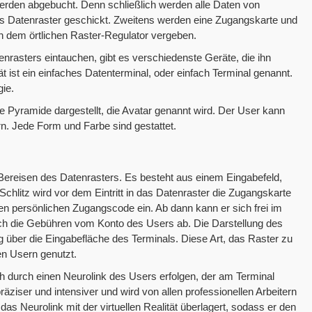
werden abgebucht. Denn schließlich werden alle Daten von
 Datenraster geschickt. Zweitens werden eine Zugangskarte und
n dem örtlichen Raster-Regulator vergeben.
enrasters eintauchen, gibt es verschiedenste Geräte, die ihn
 ist ein einfaches Datenterminal, oder einfach Terminal genannt.
gie.
e Pyramide dargestellt, die Avatar genannt wird. Der User kann
rn. Jede Form und Farbe sind gestattet.
Bereisen des Datenrasters. Es besteht aus einem Eingabefeld,
hlitz wird vor dem Eintritt in das Datenraster die Zugangskarte
inen persönlichen Zugangscode ein. Ab dann kann er sich frei im
ich die Gebühren vom Konto des Users ab. Die Darstellung des
g über die Eingabefläche des Terminals. Diese Art, das Raster zu
en Usern genutzt.
h durch einen Neurolink des Users erfolgen, der am Terminal
äziser und intensiver und wird von allen professionellen Arbeitern
as Neurolink mit der virtuellen Realität überlagert, sodass er den