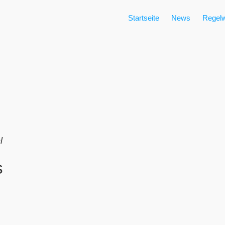
Startseite
News
Regelw
l
s