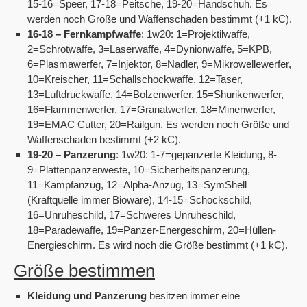
15-16=Speer, 17-18=Peitsche, 19-20=Handschuh. Es
werden noch Größe und Waffenschaden bestimmt (+1 kC).
16-18 – Fernkampfwaffe
: 1w20: 1=Projektilwaffe,
2=Schrotwaffe, 3=Laserwaffe, 4=Dynionwaffe, 5=KPB,
6=Plasmawerfer, 7=Injektor, 8=Nadler, 9=Mikrowellewerfer,
10=Kreischer, 11=Schallschockwaffe, 12=Taser,
13=Luftdruckwaffe, 14=Bolzenwerfer, 15=Shurikenwerfer,
16=Flammenwerfer, 17=Granatwerfer, 18=Minenwerfer,
19=EMAC Cutter, 20=Railgun. Es werden noch Größe und
Waffenschaden bestimmt (+2 kC).
19-20 – Panzerung
: 1w20: 1-7=gepanzerte Kleidung, 8-
9=Plattenpanzerweste, 10=Sicherheitspanzerung,
11=Kampfanzug, 12=Alpha-Anzug, 13=SymShell
(Kraftquelle immer Bioware), 14-15=Schockschild,
16=Unruheschild, 17=Schweres Unruheschild,
18=Paradewaffe, 19=Panzer-Energeschirm, 20=Hüllen-
Energieschirm. Es wird noch die Größe bestimmt (+1 kC).
Größe bestimmen
Kleidung und Panzerung
besitzen immer eine