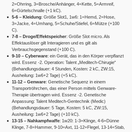
2=Ohrring, 3=Brosche/Anhänger, 4=Kette, 5=Armreif,
6=Gürtelschnalle (+1 kC).
5-6 – Kleidung
: Größe Slot1, 1w6: 1=Hemd, 2=Hose,
3=Jacke, 4=Umhang, 5=Schuhe/Stiefel, 6=Mütze (+100
C).
7-8 – Droge/Effektspeicher
: Größe Slot micro. Als
Effektauslöser gilt Interagieren und es gilt als
Verbrauchsgegenstand (+100 C).
9-10 – Cyberware
: ein Gerät, das in den Körper verpflanzt
wird. Essenz -2. Operation: Talent „Meditech-Chirugie“
(Behandlungsdauer: 4 Stunden, Kosten: 2 kC, ZW:15,
Ausheilung: 1w6+2 Tage) (+5 kC).
11-12 – Genware
: Genetische Sequenz in einem
Transportröhrchen, das einer Person mittels Genware-
Therapie übertragen wird. Essenz -2. Genetische
Anpassung: Talent Meditech-Gentechnik (Medic)
(Behandlungsdauer: 5 Tage, Kosten: 5 kC, ZW:15,
Ausheilung: 1w6+2 Tage) (+10 kC).
13-15 – Nahkampfwaffe
: 1w20: 1-3=Klinge, 4-6=Dünne
Klinge, 7-8=Hammer, 9-10=Axt, 11-12=Flegel, 13-14=Stab,