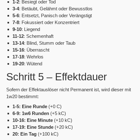
1-2
: Besiegt oder Tod
3-4
: Betäubt, Gelähmt oder Bewusstlos
5-6
: Entsetzt, Panisch oder Verängstigt
7-8
: Fokussiert oder Konzentriert
9-10
: Liegend
11-12
: Schemenhaft
13-14
: Blind, Stumm oder Taub
15-16
: Überrascht
17-18
: Wehrlos
19-20
: Wütend
Schritt 5 – Effektdauer
Sofern der Effektauslöser nicht Permanent ist, wird dieser mit
1w20 bestimmt:
1-5: Eine Runde
(+0 C)
6-9: 1w6 Runden
(+5 kC)
10-16: Eine Minute
(+10 kC)
17-19: Eine Stunde
(+20 kC)
20: Ein Tag
(+100 kC)