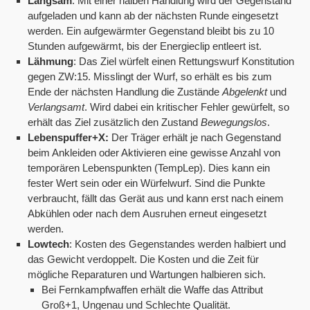
Langsam
: Mit einer halben Handlung wird der Gegenstand
aufgeladen und kann ab der nächsten Runde eingesetzt
werden. Ein aufgewärmter Gegenstand bleibt bis zu 10
Stunden aufgewärmt, bis der Energieclip entleert ist.
Lähmung
: Das Ziel würfelt einen Rettungswurf Konstitution
gegen ZW:15. Misslingt der Wurf, so erhält es bis zum
Ende der nächsten Handlung die Zustände
Abgelenkt
und
Verlangsamt
. Wird dabei ein kritischer Fehler gewürfelt, so
erhält das Ziel zusätzlich den Zustand
Bewegungslos
.
Lebenspuffer+X:
Der Träger erhält je nach Gegenstand
beim Ankleiden oder Aktivieren eine gewisse Anzahl von
temporären Lebenspunkten (TempLep). Dies kann ein
fester Wert sein oder ein Würfelwurf. Sind die Punkte
verbraucht, fällt das Gerät aus und kann erst nach einem
Abkühlen oder nach dem Ausruhen erneut eingesetzt
werden.
Lowtech
: Kosten des Gegenstandes werden halbiert und
das Gewicht verdoppelt. Die Kosten und die Zeit für
mögliche Reparaturen und Wartungen halbieren sich.
Bei Fernkampfwaffen erhält die Waffe das Attribut
Groß+1, Ungenau und Schlechte Qualität.