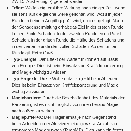
ZW:15, Ausheilung: -) gerettet werden.
Träge
: Waffe zeigt erst ihre Wirkung nach einiger Zeit, wenn
sie stets auf die gleiche Stelle gerichtet wird, wozu in jeder
Runde mit einem Angriff geprüft wird, ob dies gelingt. Nach
der Schadensermittlung erhält das Ziel in der ersten Runde
keinen Punkt Schaden. In der zweiten Runde einen Punkt
Schaden. In der dritten Runde die Hälfte des Schadens und
in der vierten Runde den vollen Schaden. Ab der fünften
Runde gilt Extra+1w6.
Typ-Energie
: Der Effekt der Waffe funktioniert auf Basis
von Energie. Dies ist beim Einsatz von Kraftfeldpanzerung
und Magie wichtig zu wissen.
Typ-Projektil
: Diese Waffe nutzt Projektil beim Abfeuern.
Dies ist beim Einsatz von Kraftfeldpanzerung und Magie
wichtig zu wissen.
Magiebarriere
: Durch die Beschaffenheit des Materials der
Panzerung ist es nicht möglich, von innen heraus Magie
nach außen zu wirken.
Magiepuffer+X
: Der Träger erhält je nach Gegenstand
beim Ankleiden oder Aktivieren eine gewisse Anzahl von
temporären Magiepunkten (TempMP). Dies kann ein fester