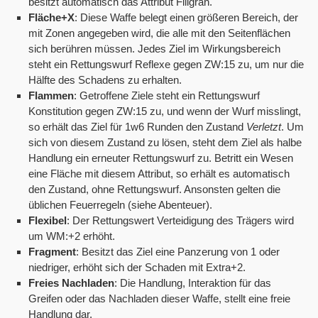
besitzt automatisch das Attribut Filigran.
Fläche+X
: Diese Waffe belegt einen größeren Bereich, der
mit Zonen angegeben wird, die alle mit den Seitenflächen
sich berühren müssen. Jedes Ziel im Wirkungsbereich
steht ein Rettungswurf Reflexe gegen ZW:15 zu, um nur die
Hälfte des Schadens zu erhalten.
Flammen
: Getroffene Ziele steht ein Rettungswurf
Konstitution gegen ZW:15 zu, und wenn der Wurf misslingt,
so erhält das Ziel für 1w6 Runden den Zustand
Verletzt
. Um
sich von diesem Zustand zu lösen, steht dem Ziel als halbe
Handlung ein erneuter Rettungswurf zu. Betritt ein Wesen
eine Fläche mit diesem Attribut, so erhält es automatisch
den Zustand, ohne Rettungswurf. Ansonsten gelten die
üblichen Feuerregeln (siehe Abenteuer).
Flexibel
: Der Rettungswert Verteidigung des Trägers wird
um WM:+2 erhöht.
Fragment
: Besitzt das Ziel eine Panzerung von 1 oder
niedriger, erhöht sich der Schaden mit Extra+2.
Freies Nachladen
: Die Handlung, Interaktion für das
Greifen oder das Nachladen dieser Waffe, stellt eine freie
Handlung dar.