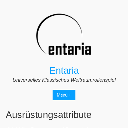
Zum
Inhalt
springen
Entaria
Universelles Klassisches Weltraumrollenspiel
Menü +
Ausrüstungsattribute