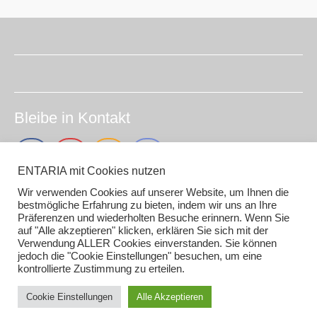
Bleibe in Kontakt
ENTARIA mit Cookies nutzen
Wir verwenden Cookies auf unserer Website, um Ihnen die
Impressum (smirc.de)
bestmögliche Erfahrung zu bieten, indem wir uns an Ihre
Präferenzen und wiederholten Besuche erinnern. Wenn Sie
Datenschutz
auf "Alle akzeptieren" klicken, erklären Sie sich mit der
Gender / AI Grafiken oder Texten
Verwendung ALLER Cookies einverstanden. Sie können
jedoch die "Cookie Einstellungen" besuchen, um eine
kontrollierte Zustimmung zu erteilen.
Cookie Einstellungen
Alle Akzeptieren
Copyright 2026
Entaria