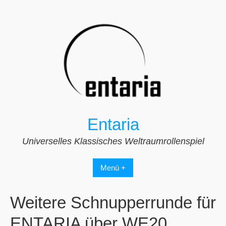
Zum
Inhalt
springen
Entaria
Universelles Klassisches Weltraumrollenspiel
Menü +
Weitere Schnupperrunde für
ENTARIA über WE20