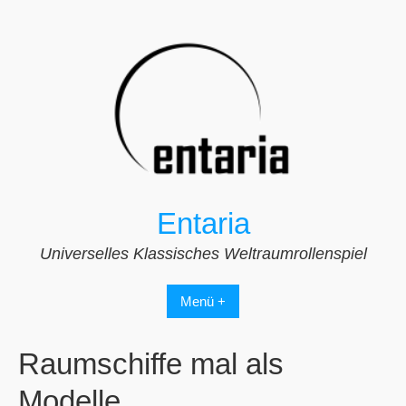
Zum
Inhalt
springen
Entaria
Universelles Klassisches Weltraumrollenspiel
Menü +
Raumschiffe mal als
Modelle