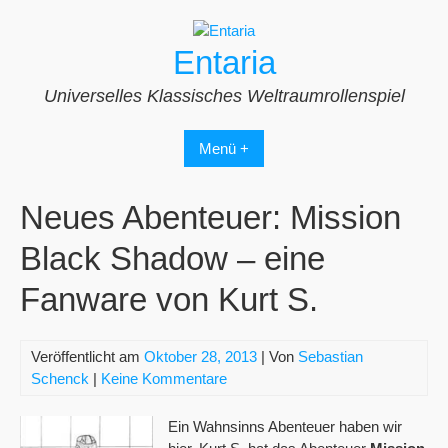
Zum
Inhalt
Entaria
springen
Universelles Klassisches Weltraumrollenspiel
Menü +
Neues Abenteuer: Mission
Black Shadow – eine
Fanware von Kurt S.
Veröffentlicht am
Oktober 28, 2013
| Von
Sebastian
Schenck
|
Keine Kommentare
Ein Wahnsinns Abenteuer haben wir