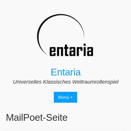
Zum
Inhalt
springen
Entaria
Universelles Klassisches Weltraumrollenspiel
Menü +
MailPoet-Seite