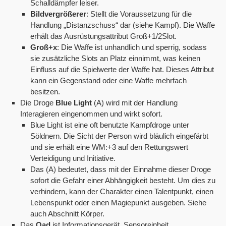
Schalldämpfer leiser.
Bildvergrößerer
: Stellt die Voraussetzung für die
Handlung „Distanzschuss“ dar (siehe Kampf). Die Waffe
erhält das Ausrüstungsattribut Groß+1/2Slot.
Groß+x
: Die Waffe ist unhandlich und sperrig, sodass
sie zusätzliche Slots an Platz einnimmt, was keinen
Einfluss auf die Spielwerte der Waffe hat. Dieses Attribut
kann ein Gegenstand oder eine Waffe mehrfach
besitzen.
Die Droge
Blue Light
(A) wird mit der Handlung
Interagieren eingenommen und wirkt sofort.
Blue Light ist eine oft benutzte Kampfdroge unter
Söldnern. Die Sicht der Person wird bläulich eingefärbt
und sie erhält eine WM:+3 auf den Rettungswert
Verteidigung und Initiative.
Das (A) bedeutet, dass mit der Einnahme dieser Droge
sofort die Gefahr einer Abhängigkeit besteht. Um dies zu
verhindern, kann der Charakter einen Talentpunkt, einen
Lebenspunkt oder einen Magiepunkt ausgeben. Siehe
auch Abschnitt Körper.
Das
Qad
ist Informationsgerät, Sensoreinheit,