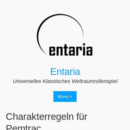
Zum
Inhalt
springen
Entaria
Universelles Klassisches Weltraumrollenspiel
Menü +
Charakterregeln für
Pemtrac