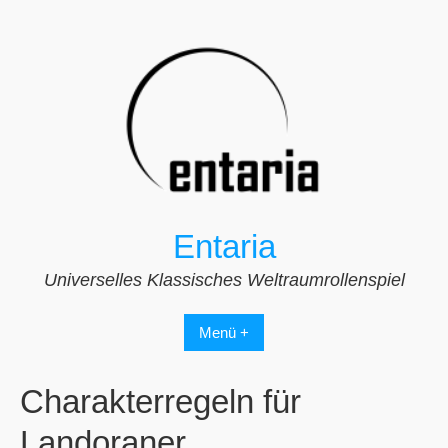
Zum
Inhalt
springen
Entaria
Universelles Klassisches Weltraumrollenspiel
Menü +
Charakterregeln für
Landoraner