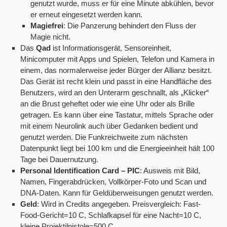
genutzt wurde, muss er für eine Minute abkühlen, bevor
er erneut eingesetzt werden kann.
Magiefrei
: Die Panzerung behindert den Fluss der
Magie nicht.
Das
Qad
ist Informationsgerät, Sensoreinheit,
Minicomputer mit Apps und Spielen, Telefon und Kamera in
einem, das normalerweise jeder Bürger der Allianz besitzt.
Das Gerät ist recht klein und passt in eine Handfläche des
Benutzers, wird an den Unterarm geschnallt, als „Klicker“
an die Brust geheftet oder wie eine Uhr oder als Brille
getragen. Es kann über eine Tastatur, mittels Sprache oder
mit einem Neurolink auch über Gedanken bedient und
genutzt werden. Die Funkreichweite zum nächsten
Datenpunkt liegt bei 100 km und die Energieeinheit hält 100
Tage bei Dauernutzung.
Personal Identification Card – PIC
: Ausweis mit Bild,
Namen, Fingerabdrücken, Vollkörper-Foto und Scan und
DNA-Daten. Kann für Geldüberweisungen genutzt werden.
Geld
: Wird in Credits angegeben. Preisvergleich: Fast-
Food-Gericht=10 C, Schlafkapsel für eine Nacht=10 C,
kleine Projektilpistole=500 C.