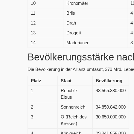
10
Kronomäer
1
11
Briis
4
12
Drah
4
13
Drogolit
4
14
Maderianer
3
Bevölkerungsstärke nac
Die Bevölkerung in der Allianz umfasst, 379 Mrd. Leb
Platz
Staat
Bevölkerung
1
Republik
43.565.380.000
Eltrus
2
Sonnenreich
34.850.842.000
3
O (Reich des
30.650.000.000
Kreises)
4
Königreich
29.941.858.000