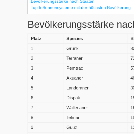
Bevölkerungsstärke nach Staaten
Top 5 Sonnensysteme mit der höchsten Bevölkerung
Bevölkerungsstärke nac
Platz
Spezies
B
1
Grunk
8
2
Terraner
7
3
Pemtrac
5
4
Akuaner
4
5
Landoraner
3
6
Dispak
1
7
Wallerianer
1
8
Telmar
1
9
Guuz
1