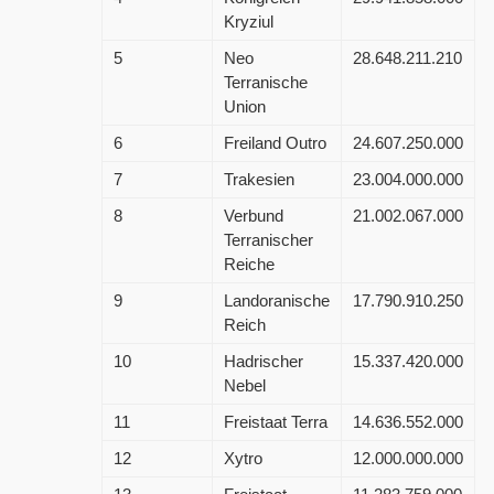
Kryziul
5
Neo
28.648.211.210
Terranische
Union
6
Freiland Outro
24.607.250.000
7
Trakesien
23.004.000.000
8
Verbund
21.002.067.000
Terranischer
Reiche
9
Landoranische
17.790.910.250
Reich
10
Hadrischer
15.337.420.000
Nebel
11
Freistaat Terra
14.636.552.000
12
Xytro
12.000.000.000