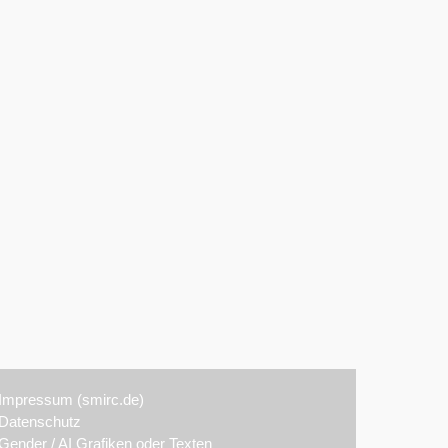
Impressum (smirc.de)
Datenschutz
Gender / AI Grafiken oder Texten