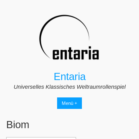
Zum
Inhalt
springen
Entaria
Universelles Klassisches Weltraumrollenspiel
Menü +
Biom