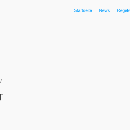
Startseite
News
Regelw
l
T