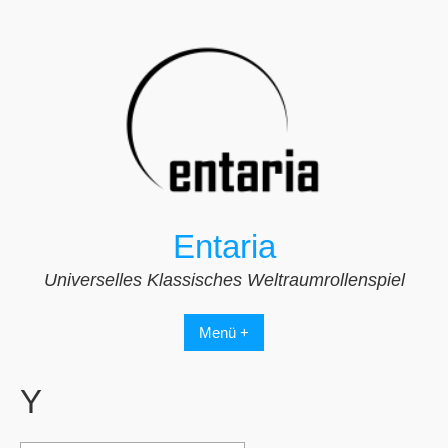
Zum
Inhalt
springen
Entaria
Universelles Klassisches Weltraumrollenspiel
Menü +
Y