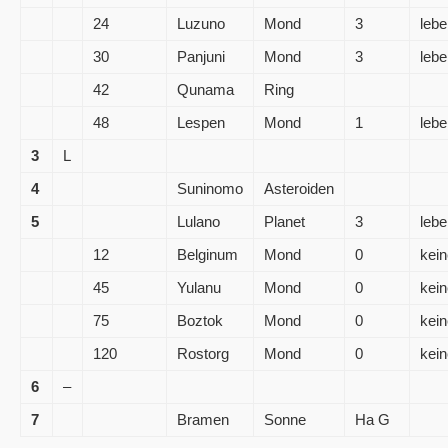
24
Luzuno
Mond
3
lebe
30
Panjuni
Mond
3
lebe
42
Qunama
Ring
48
Lespen
Mond
1
lebe
3
L
4
Suninomo
Asteroiden
5
Lulano
Planet
3
lebe
12
Belginum
Mond
0
kein
45
Yulanu
Mond
0
kein
75
Boztok
Mond
0
kein
120
Rostorg
Mond
0
kein
6
–
7
Bramen
Sonne
Ha G