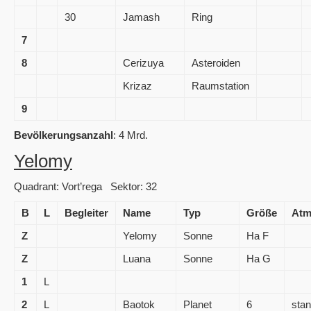
30
Jamash
Ring
7
8
Cerizuya
Asteroiden
Krizaz
Raumstation
9
Bevölkerungsanzahl
: 4 Mrd.
Yelomy
Quadrant: Vort’rega Sektor: 32
B
L
Begleiter
Name
Typ
Größe
Atm
Z
Yelomy
Sonne
Ha F
Z
Luana
Sonne
Ha G
1
L
2
L
Baotok
Planet
6
sta