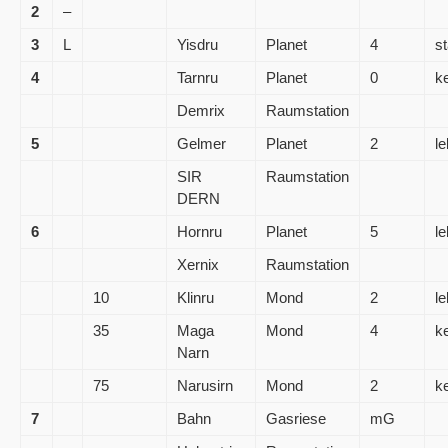
2
–
3
L
Yisdru
Planet
4
s
4
Tarnru
Planet
0
k
Demrix
Raumstation
5
Gelmer
Planet
2
le
SIR
Raumstation
DERN
6
Hornru
Planet
5
le
Xernix
Raumstation
10
Klinru
Mond
2
le
35
Maga
Mond
4
k
Narn
75
Narusirn
Mond
2
k
7
Bahn
Gasriese
mG