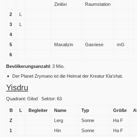
Zinitixi
Raumstation
2
L
3
L
4
5
Maxalizin
Gasriese
mG
6
Bevölkerungsanzahl
: 3 Mio.
Der Planet Zrymano ist die Heimat der Kreatur Kla’shat.
Yisdru
Quadrant: Gilod Sektor: 63
B
L
Begleiter
Name
Typ
Größe
A
Z
Lerg
Sonne
Ha F
1
Hin
Sonne
Ha F