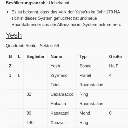
Bevölkerungsanzahl
: Unbekannt
Es ist bekannt, dass das Volk der Ya’sa’ro im Jahr 178 NA
sich in dieses System geflüchtet hat und neue
Raumfaltsender aus der Allianz nie im System ankommen.
Yesh
Quadrant: Soritu Sektor: 59
B
L
Begleiter
Name
Typ
Größe
Z
Yesh
Sonne
Ha F
1
L
Zrymano
Planet
4
Tuioti
Raumstation
32
Uaxamacco
Ring
Halaaca
Raumstation
80
Katutatuxi
Mond
0
140
Xuaziati
Ring