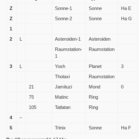
Z
Sonne-1
Sonne
Ha E
Z
Sonne-2
Sonne
Ha G
1
2
L
Asteroiden-1
Asteroiden
Raumstation-
Raumstation
1
3
L
Yosh
Planet
3
Thotaxi
Raumstation
21
Jamituzi
Mond
0
75
Matinc
Ring
105
Tatlatan
Ring
4
–
5
Trinix
Sonne
Ha F