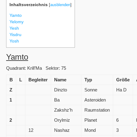
Inhaltsverzeichnis
[
ausblenden
]
Yamto
Yelomy
Yesh
Yisdru
Yosh
Yamto
Quadrant: Krill’Ma Sektor: 75
B
L
Begleiter
Name
Typ
Größe
Z
Dinzto
Sonne
Ha D
1
Ba
Asteroiden
Zakshz’h
Raumstation
2
Orylmiz
Planet
6
12
Nashaz
Mond
3