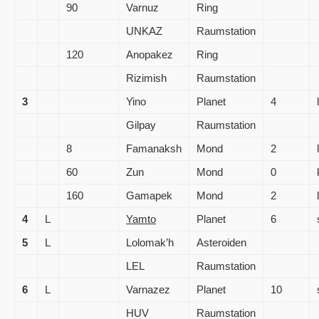
90
Varnuz
Ring
UNKAZ
Raumstation
120
Anopakez
Ring
Rizimish
Raumstation
3
Yino
Planet
4
Gilpay
Raumstation
8
Famanaksh
Mond
2
60
Zun
Mond
0
160
Gamapek
Mond
2
4
L
Yamto
Planet
6
5
L
Lolomak’h
Asteroiden
LEL
Raumstation
6
L
Varnazez
Planet
10
HUV
Raumstation