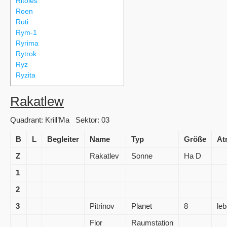
Ritoles
Roen
Ruti
Rym-1
Ryrima
Rytrok
Ryz
Ryzita
Rakatlew
Quadrant: Krill’Ma Sektor: 03
B
L
Begleiter
Name
Typ
Größe
At
Z
Rakatlev
Sonne
Ha D
1
2
3
Pitrinov
Planet
8
leb
Flor
Raumstation