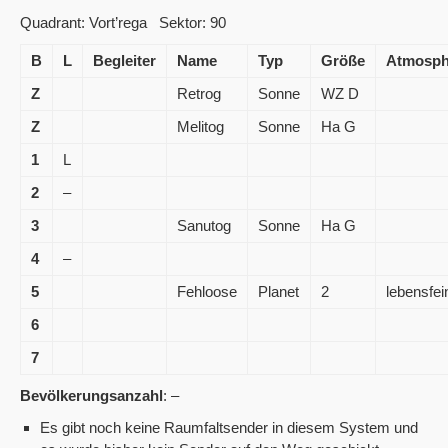
Quadrant: Vort’rega Sektor: 90
B
L
Begleiter
Name
Typ
Größe
Atmosph
Z
Retrog
Sonne
WZ D
Z
Melitog
Sonne
Ha G
1
L
2
–
3
Sanutog
Sonne
Ha G
4
–
5
Fehloose
Planet
2
lebensfei
6
7
Bevölkerungsanzahl
: –
Es gibt noch keine Raumfaltsender in diesem System und