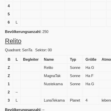
4
5
6
L
Bevölkerungsanzahl
: 250
Relito
Quadrant: SeriTa Sektor: 00
B
L
Begleiter
Name
Typ
Größe
Atmo
Z
Relito
Sonne
Ha G
Z
MagnaTak
Sonne
Ha F
1
Nustekama
Sonne
Ha G
2
–
3
L
LunaTekama
Planet
4
leben
Bevölkerungsanzahl
: –