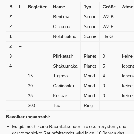
B
L
Begleiter
Name
Typ
Größe
Atmo
Z
Rentima
Sonne
WZ B
Z
Oiizunaa
Sonne
WZ E
1
Nolohuuknu
Sonne
Ha G
2
–
3
Piinkatash
Planet
0
keine
4
Shakuunaka
Planet
5
lebens
15
Jiiginoo
Mond
4
lebens
30
Cariinooku
Mond
0
keine
35
Krisaak
Mond
0
keine
200
Tuu
Ring
Bevölkerungsanzahl
: –
Es gibt noch keine Raumfaltsender in diesem System, und
der verschickte Raumfaltsender wird in ca. 10 Jahren das