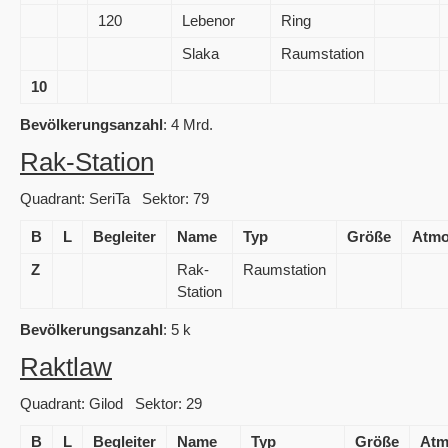
120
Lebenor
Ring
Slaka
Raumstation
10
Bevölkerungsanzahl
: 4 Mrd.
Rak-Station
Quadrant: SeriTa Sektor: 79
B
L
Begleiter
Name
Typ
Größe
Atmo
Z
Rak-
Raumstation
Station
Bevölkerungsanzahl
: 5 k
Raktlaw
Quadrant: Gilod Sektor: 29
B
L
Begleiter
Name
Typ
Größe
Atm