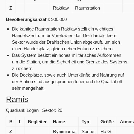
Z
Raktlaw
Raumstation
Bevölkerungsanzahl
: 900.000
Die kantige Raumstation Raktlaw stellt ein wichtiges
Handelszentrum für Voretowien dar. Der damals leere
Sektor wurde der Drahischen Union abgekauft, um sich
einen Handelsplatz, gleich neben Entaria zu sichern.
Das System besitzt ein hohes militärisches Aufkommen
um die Station, um die Sicherheit und Grenze des Systems
zu sichern.
Die Dockplätze, sowie auch Unterkünfte und Nahrung auf
der Station sind ausgesprochen teuer und die Qualität oft
sehr mangelhaft.
Ramis
Quadrant: Logan Sektor: 20
B
L
Begleiter
Name
Typ
Größe
Atmos
Z
Rynimiama
Sonne
Ha G