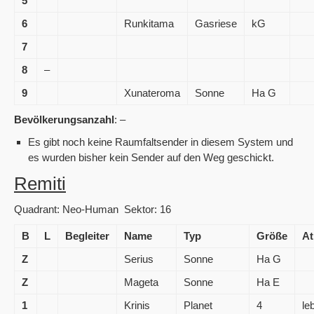
5
6
Runkitama
Gasriese
kG
7
8
–
9
Xunateroma
Sonne
Ha G
Bevölkerungsanzahl
: –
Es gibt noch keine Raumfaltsender in diesem System und
es wurden bisher kein Sender auf den Weg geschickt.
Remiti
Quadrant: Neo-Human Sektor: 16
B
L
Begleiter
Name
Typ
Größe
A
Z
Serius
Sonne
Ha G
Z
Mageta
Sonne
Ha E
1
Krinis
Planet
4
le