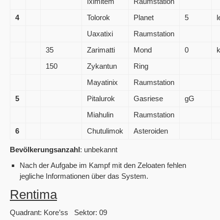
Iximitem
Raumstation
4
Tolorok
Planet
5
l
Uaxatixi
Raumstation
35
Zarimatti
Mond
0
k
150
Zykantun
Ring
Mayatinix
Raumstation
5
Pitalurok
Gasriese
gG
Miahulin
Raumstation
6
Chutulimok
Asteroiden
Bevölkerungsanzahl
: unbekannt
Nach der Aufgabe im Kampf mit den Zeloaten fehlen
jegliche Informationen über das System.
Rentima
Quadrant: Kore’ss Sektor: 09