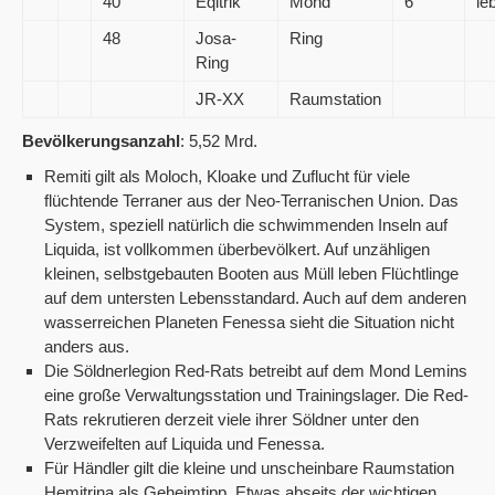
40
Eqitrik
Mond
6
le
48
Josa-
Ring
Ring
JR-XX
Raumstation
Bevölkerungsanzahl
: 5,52 Mrd.
Remiti gilt als Moloch, Kloake und Zuflucht für viele
flüchtende Terraner aus der Neo-Terranischen Union. Das
System, speziell natürlich die schwimmenden Inseln auf
Liquida, ist vollkommen überbevölkert. Auf unzähligen
kleinen, selbstgebauten Booten aus Müll leben Flüchtlinge
auf dem untersten Lebensstandard. Auch auf dem anderen
wasserreichen Planeten Fenessa sieht die Situation nicht
anders aus.
Die Söldnerlegion Red-Rats betreibt auf dem Mond Lemins
eine große Verwaltungsstation und Trainingslager. Die Red-
Rats rekrutieren derzeit viele ihrer Söldner unter den
Verzweifelten auf Liquida und Fenessa.
Für Händler gilt die kleine und unscheinbare Raumstation
Hemitrina als Geheimtipp. Etwas abseits der wichtigen