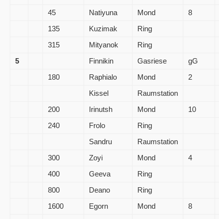
45
Natiyuna
Mond
8
135
Kuzimak
Ring
315
Mityanok
Ring
5
Finnikin
Gasriese
gG
180
Raphialo
Mond
2
Kissel
Raumstation
200
Irinutsh
Mond
10
240
Frolo
Ring
Sandru
Raumstation
300
Zoyi
Mond
4
400
Geeva
Ring
800
Deano
Ring
1600
Egorn
Mond
8