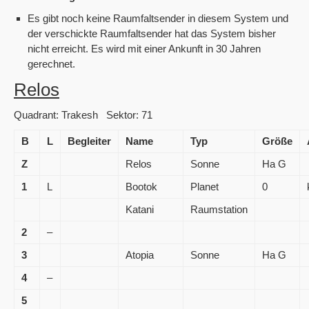
Es gibt noch keine Raumfaltsender in diesem System und
der verschickte Raumfaltsender hat das System bisher
nicht erreicht. Es wird mit einer Ankunft in 30 Jahren
gerechnet.
Relos
Quadrant: Trakesh Sektor: 71
B
L
Begleiter
Name
Typ
Größe
Z
Relos
Sonne
Ha G
1
L
Bootok
Planet
0
Katani
Raumstation
2
–
3
Atopia
Sonne
Ha G
4
–
5