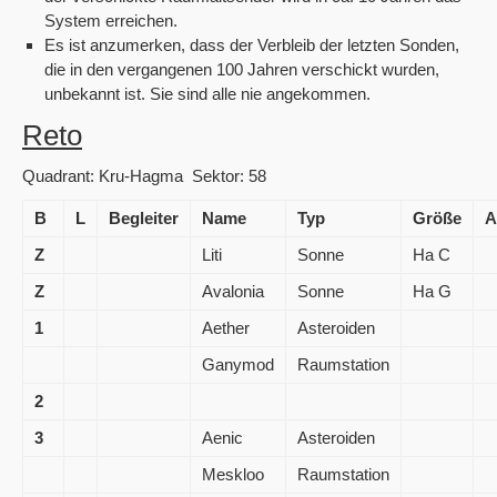
System erreichen.
Es ist anzumerken, dass der Verbleib der letzten Sonden,
die in den vergangenen 100 Jahren verschickt wurden,
unbekannt ist. Sie sind alle nie angekommen.
Reto
Quadrant: Kru-Hagma Sektor: 58
B
L
Begleiter
Name
Typ
Größe
A
Z
Liti
Sonne
Ha C
Z
Avalonia
Sonne
Ha G
1
Aether
Asteroiden
Ganymod
Raumstation
2
3
Aenic
Asteroiden
Meskloo
Raumstation