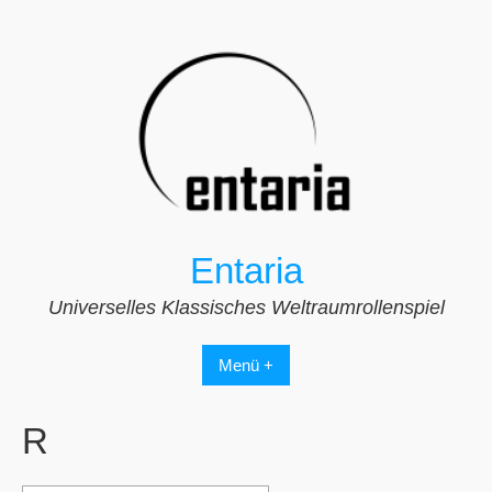
Zum
Inhalt
springen
Entaria
Universelles Klassisches Weltraumrollenspiel
Menü +
R