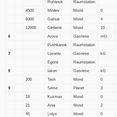
Rohanok
Raumstation
4500
Minilev
Mond
0
6000
Galnuk
Mond
4
12000
Glebenir
Mond
10
6
Arova
Gasriese
mG
Pushkanok
Raumstation
7
Lovaniv
Gasriese
kG
Egonir
Raumstation
8
Iakon
Gasriese
kG
200
Tash
Mond
0
9
Seme
Planet
3
18
Kuzman
Mond
0
21
Ania
Mond
2
45
Lolya
Mond
0