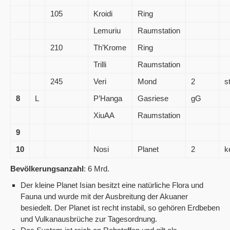
105
Kroidi
Ring
Lemuriu
Raumstation
210
Th’Krome
Ring
Trilli
Raumstation
245
Veri
Mond
2
s
8
L
P’Hanga
Gasriese
gG
XiuAA
Raumstation
9
10
Nosi
Planet
2
k
Bevölkerungsanzahl
: 6 Mrd.
Der kleine Planet Isian besitzt eine natürliche Flora und
Fauna und wurde mit der Ausbreitung der Akuaner
besiedelt. Der Planet ist recht instabil, so gehören Erdbeben
und Vulkanausbrüche zur Tagesordnung.