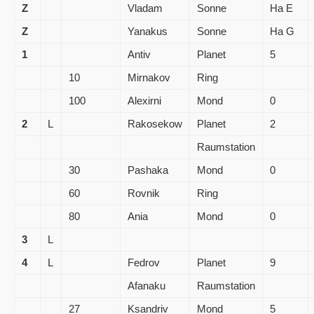
Z
Vladam
Sonne
Ha E
Z
Yanakus
Sonne
Ha G
1
Antiv
Planet
5
10
Mirnakov
Ring
100
Alexirni
Mond
0
2
L
Rakosekow
Planet
2
Raumstation
30
Pashaka
Mond
0
60
Rovnik
Ring
80
Ania
Mond
0
3
L
4
L
Fedrov
Planet
9
Afanaku
Raumstation
27
Ksandriv
Mond
5