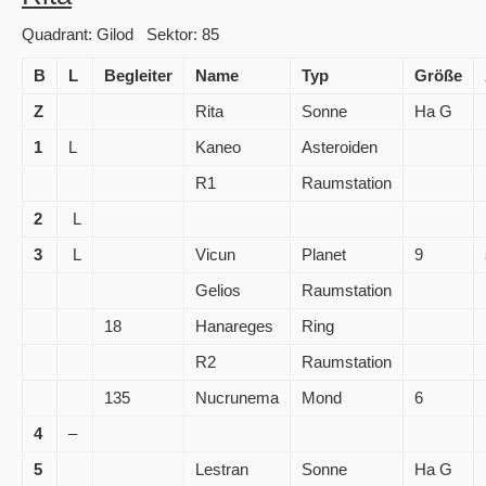
Quadrant: Gilod Sektor: 85
B
L
Begleiter
Name
Typ
Größe
Z
Rita
Sonne
Ha G
1
L
Kaneo
Asteroiden
R1
Raumstation
2
L
3
L
Vicun
Planet
9
Gelios
Raumstation
18
Hanareges
Ring
R2
Raumstation
135
Nucrunema
Mond
6
4
–
5
Lestran
Sonne
Ha G