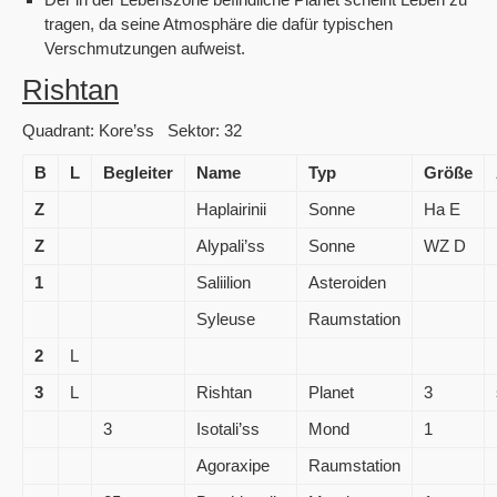
tragen, da seine Atmosphäre die dafür typischen
Verschmutzungen aufweist.
Rishtan
Quadrant: Kore’ss Sektor: 32
B
L
Begleiter
Name
Typ
Größe
Z
Haplairinii
Sonne
Ha E
Z
Alypali’ss
Sonne
WZ D
1
Saliilion
Asteroiden
Syleuse
Raumstation
2
L
3
L
Rishtan
Planet
3
3
Isotali’ss
Mond
1
Agoraxipe
Raumstation