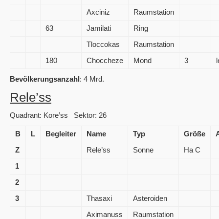
Axciniz
Raumstation
63
Jamilati
Ring
Tloccokas
Raumstation
180
Choccheze
Mond
3
Bevölkerungsanzahl
: 4 Mrd.
Rele’ss
Quadrant: Kore’ss Sektor: 26
B
L
Begleiter
Name
Typ
Größe
Z
Rele’ss
Sonne
Ha C
1
2
3
Thasaxi
Asteroiden
Aximanuss
Raumstation