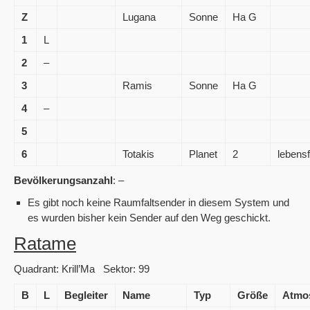
Z
Lugana
Sonne
Ha G
1
L
2
–
3
Ramis
Sonne
Ha G
4
–
5
6
Totakis
Planet
2
lebensf
Bevölkerungsanzahl
: –
Es gibt noch keine Raumfaltsender in diesem System und
es wurden bisher kein Sender auf den Weg geschickt.
Ratame
Quadrant: Krill’Ma Sektor: 99
B
L
Begleiter
Name
Typ
Größe
Atmo