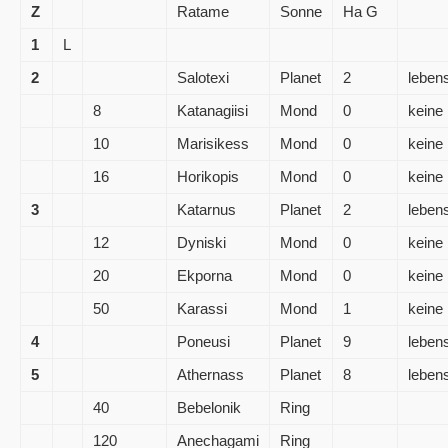
Z
Ratame
Sonne
Ha G
1
L
2
Salotexi
Planet
2
lebens
8
Katanagiisi
Mond
0
keine
10
Marisikess
Mond
0
keine
16
Horikopis
Mond
0
keine
3
Katarnus
Planet
2
lebens
12
Dyniski
Mond
0
keine
20
Ekporna
Mond
0
keine
50
Karassi
Mond
1
keine
4
Poneusi
Planet
9
lebens
5
Athernass
Planet
8
lebens
40
Bebelonik
Ring
120
Anechagami
Ring