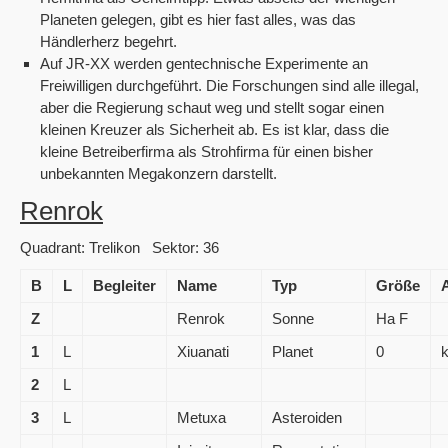
Planeten gelegen, gibt es hier fast alles, was das
Händlerherz begehrt.
Auf JR-XX werden gentechnische Experimente an
Freiwilligen durchgeführt. Die Forschungen sind alle illegal,
aber die Regierung schaut weg und stellt sogar einen
kleinen Kreuzer als Sicherheit ab. Es ist klar, dass die
kleine Betreiberfirma als Strohfirma für einen bisher
unbekannten Megakonzern darstellt.
Renrok
Quadrant: Trelikon Sektor: 36
B
L
Begleiter
Name
Typ
Größe
Z
Renrok
Sonne
Ha F
1
L
Xiuanati
Planet
0
k
2
L
3
L
Metuxa
Asteroiden