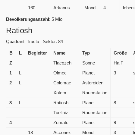
160
Arkanus
Mond
4
lebens
Bevölkerungsanzahl
: 5 Mio.
Ratiosh
Quadrant: Tracta Sektor: 84
B
L
Begleiter
Name
Typ
Größe
Z
Tlacozch
Sonne
Ha F
1
L
Olmec
Planet
3
2
L
Colomac
Asteroiden
Xotem
Raumstation
3
L
Ratiosh
Planet
8
Tueliniz
Raumstation
4
Zumatc
Planet
9
18
Acconex
Mond
3