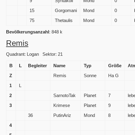
9
Syntakoli
Mond
0
15
Gorgomani
Mond
0
75
Thetaulis
Mond
0
Bevölkerungsanzahl
: 848 k
Remis
Quadrant: Logan Sektor: 21
B
L
Begleiter
Name
Typ
Größe
At
Z
Remis
Sonne
Ha G
1
L
2
SarnotoTak
Planet
7
leb
3
Krimese
Planet
9
leb
36
PutinAriz
Mond
8
leb
4