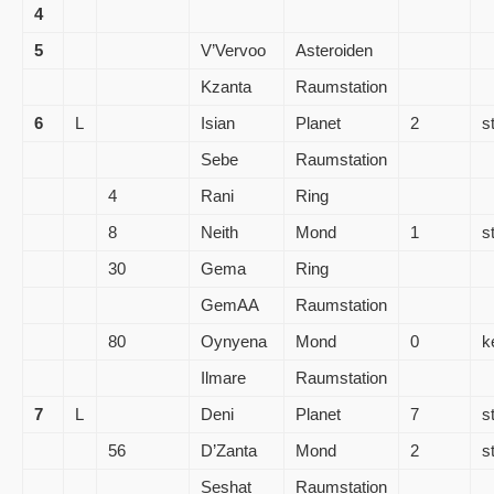
4
5
V’Vervoo
Asteroiden
Kzanta
Raumstation
6
L
Isian
Planet
2
s
Sebe
Raumstation
4
Rani
Ring
8
Neith
Mond
1
s
30
Gema
Ring
GemAA
Raumstation
80
Oynyena
Mond
0
k
Ilmare
Raumstation
7
L
Deni
Planet
7
s
56
D’Zanta
Mond
2
s
Seshat
Raumstation