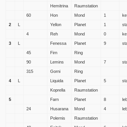
Hemitrina
Raumstation
60
Hon
Mond
1
ke
2
L
Yellon
Planet
1
st
4
Reh
Mond
0
ke
3
L
Fenessa
Planet
9
st
45
Firn
Ring
90
Lemins
Mond
7
st
315
Gorni
Ring
4
L
Liquida
Planet
5
st
Koprella
Raumstation
5
Farn
Planet
8
le
24
Husarana
Mond
4
le
Polernis
Raumstation