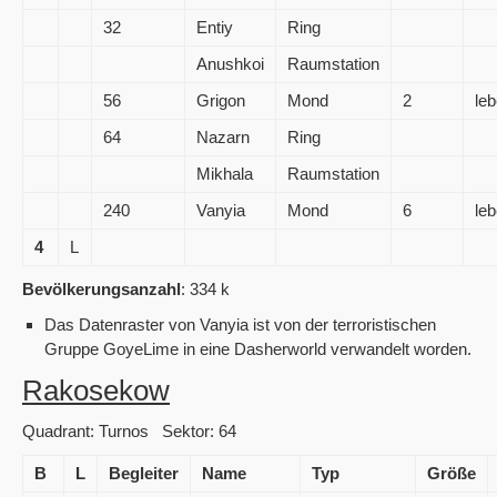
32
Entiy
Ring
Anushkoi
Raumstation
56
Grigon
Mond
2
leb
64
Nazarn
Ring
Mikhala
Raumstation
240
Vanyia
Mond
6
leb
4
L
Bevölkerungsanzahl
: 334 k
Das Datenraster von Vanyia ist von der terroristischen
Gruppe GoyeLime in eine Dasherworld verwandelt worden.
Rakosekow
Quadrant: Turnos Sektor: 64
B
L
Begleiter
Name
Typ
Größe