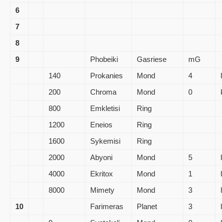
6
7
8
9
Phobeiki
Gasriese
mG
140
Prokanies
Mond
4
200
Chroma
Mond
0
800
Emkletisi
Ring
1200
Eneios
Ring
1600
Sykemisi
Ring
2000
Abyoni
Mond
5
4000
Ekritox
Mond
1
8000
Mimety
Mond
3
10
Farimeras
Planet
3