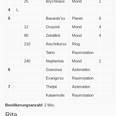
25
Brychinaxii
Mond
1
4
L
5
Basaniix’ss
Planet
6
12
Oxazinii
Mond
4
60
Zelotilinii
Mond
4
210
Aischrika’ss
Ring
Taino
Raumstation
240
Nepherinis
Mond
2
6
Goesinus
Asteroiden
Exango’ss
Raumstation
7
Thelpii
Asteroiden
Kataemolix
Raumstation
Bevölkerungsanzahl
: 2 Mio.
Rita