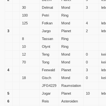
30
Delmat
Mond
3
leb
100
Petri
Ring
125
Fotkan
Mond
4
leb
3
Jargo
Planet
2
leb
8
Tassan
Ring
10
Olynt
Ring
12
Teng
Mond
0
ke
70
Tong
Mond
0
ke
4
Feewald
Planet
3
leb
18
Gisch
Mond
0
ke
JFG4229
Raumstation
5
Jogar
Planet
10
leb
6
Reis
Asteroiden