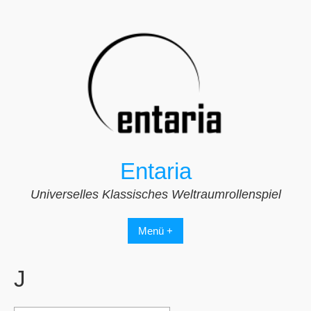
Zum
Inhalt
springen
Entaria
Universelles Klassisches Weltraumrollenspiel
Menü +
J