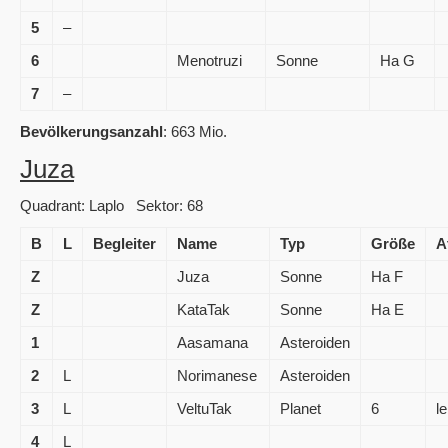
5
–
6
Menotruzi
Sonne
Ha G
7
–
Bevölkerungsanzahl
: 663 Mio.
Juza
Quadrant: Laplo Sektor: 68
B
L
Begleiter
Name
Typ
Größe
A
Z
Juza
Sonne
Ha F
Z
KataTak
Sonne
Ha E
1
Aasamana
Asteroiden
2
L
Norimanese
Asteroiden
3
L
VeltuTak
Planet
6
l
4
L