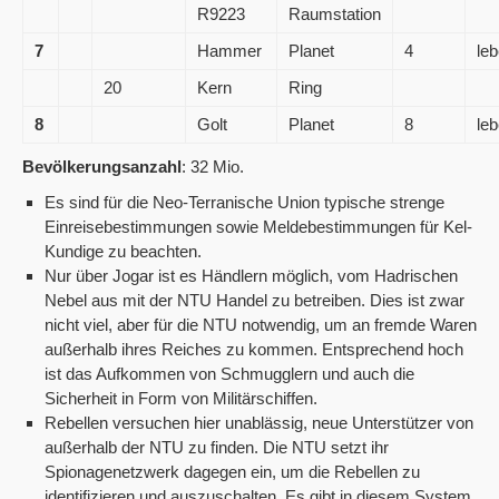
R9223
Raumstation
7
Hammer
Planet
4
leb
20
Kern
Ring
8
Golt
Planet
8
leb
Bevölkerungsanzahl
: 32 Mio.
Es sind für die Neo-Terranische Union typische strenge
Einreisebestimmungen sowie Meldebestimmungen für Kel-
Kundige zu beachten.
Nur über Jogar ist es Händlern möglich, vom Hadrischen
Nebel aus mit der NTU Handel zu betreiben. Dies ist zwar
nicht viel, aber für die NTU notwendig, um an fremde Waren
außerhalb ihres Reiches zu kommen. Entsprechend hoch
ist das Aufkommen von Schmugglern und auch die
Sicherheit in Form von Militärschiffen.
Rebellen versuchen hier unablässig, neue Unterstützer von
außerhalb der NTU zu finden. Die NTU setzt ihr
Spionagenetzwerk dagegen ein, um die Rebellen zu
identifizieren und auszuschalten. Es gibt in diesem System