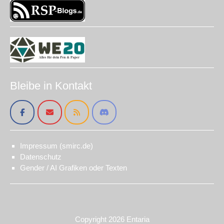
Bleibe in Kontakt
Impressum (smirc.de)
Datenschutz
Gender / AI Grafiken oder Texten
Copyright 2026
Entaria