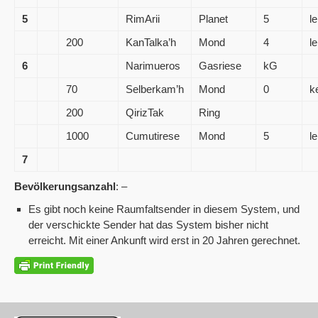
5
RimArii
Planet
5
l
200
KanTalka’h
Mond
4
l
6
Narimueros
Gasriese
kG
70
Selberkam’h
Mond
0
k
200
QirizTak
Ring
1000
Cumutirese
Mond
5
l
7
Bevölkerungsanzahl
: –
Es gibt noch keine Raumfaltsender in diesem System, und
der verschickte Sender hat das System bisher nicht
erreicht. Mit einer Ankunft wird erst in 20 Jahren gerechnet.