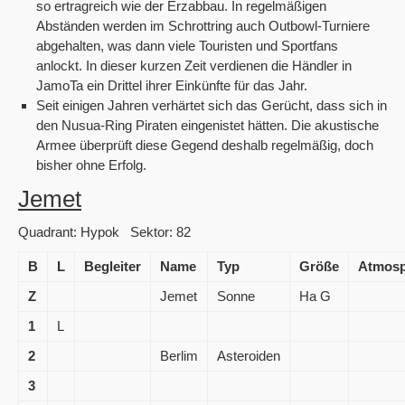
so ertragreich wie der Erzabbau. In regelmäßigen
Abständen werden im Schrottring auch Outbowl-Turniere
abgehalten, was dann viele Touristen und Sportfans
anlockt. In dieser kurzen Zeit verdienen die Händler in
JamoTa ein Drittel ihrer Einkünfte für das Jahr.
Seit einigen Jahren verhärtet sich das Gerücht, dass sich in
den Nusua-Ring Piraten eingenistet hätten. Die akustische
Armee überprüft diese Gegend deshalb regelmäßig, doch
bisher ohne Erfolg.
Jemet
Quadrant: Hypok Sektor: 82
B
L
Begleiter
Name
Typ
Größe
Atmosp
Z
Jemet
Sonne
Ha G
1
L
2
Berlim
Asteroiden
3