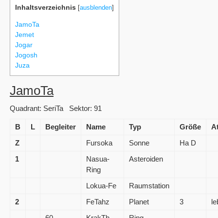
Inhaltsverzeichnis
[
ausblenden
]
JamoTa
Jemet
Jogar
Jogosh
Juza
JamoTa
Quadrant: SeriTa Sektor: 91
B
L
Begleiter
Name
Typ
Größe
A
Z
Fursoka
Sonne
Ha D
1
Nasua-
Asteroiden
Ring
Lokua-Fe
Raumstation
2
FeTahz
Planet
3
le
60
KrakTh
Ring