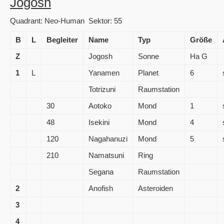
Jogosh
Quadrant: Neo-Human Sektor: 55
B
L
Begleiter
Name
Typ
Größe
Z
Jogosh
Sonne
Ha G
1
L
Yanamen
Planet
6
Totrizuni
Raumstation
30
Aotoko
Mond
1
48
Isekini
Mond
4
120
Nagahanuzi
Mond
5
210
Namatsuni
Ring
Segana
Raumstation
2
Anofish
Asteroiden
3
4