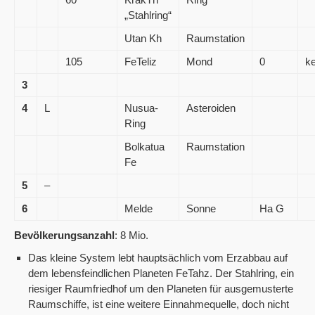
„Stahlring“
Utan Kh
Raumstation
105
FeTeliz
Mond
0
ke
3
4
L
Nusua-
Asteroiden
Ring
Bolkatua
Raumstation
Fe
5
–
6
Melde
Sonne
Ha G
Bevölkerungsanzahl
: 8 Mio.
Das kleine System lebt hauptsächlich vom Erzabbau auf
dem lebensfeindlichen Planeten FeTahz. Der Stahlring, ein
riesiger Raumfriedhof um den Planeten für ausgemusterte
Raumschiffe, ist eine weitere Einnahmequelle, doch nicht