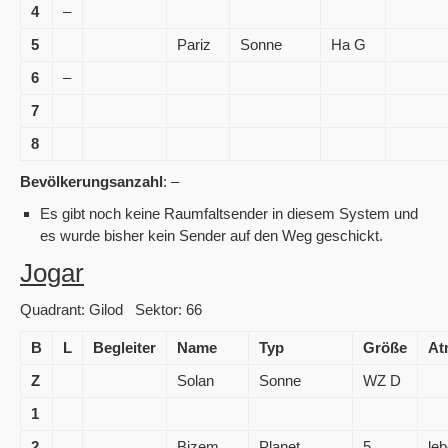
4
–
5
Pariz
Sonne
Ha G
6
–
7
8
Bevölkerungsanzahl
: –
Es gibt noch keine Raumfaltsender in diesem System und
es wurde bisher kein Sender auf den Weg geschickt.
Jogar
Quadrant: Gilod Sektor: 66
B
L
Begleiter
Name
Typ
Größe
At
Z
Solan
Sonne
WZ D
1
2
Bizem
Planet
5
leb