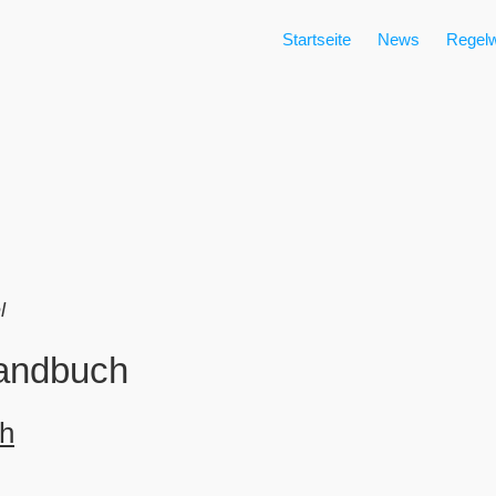
Startseite
News
Regelw
l
andbuch
h