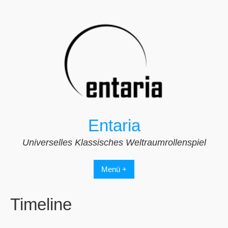
Zum
Inhalt
springen
Entaria
Universelles Klassisches Weltraumrollenspiel
Menü +
Timeline